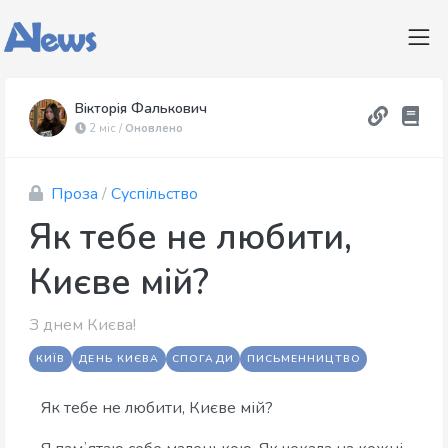
Вікторія Фалькович
2 міс /
Оновлено
Проза
/
Суспільство
Як тебе не любити,
Києве мій?
З днем Києва!
КИЇВ
ДЕНЬ КИЄВА
СПОГАДИ
ПИСЬМЕННИЦТВО
Як тебе не любити, Києве мій?