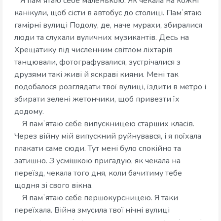
Я памʼятаю себе маленькою. Як чекала на кожні
канікули, щоб сісти в автобус до столиці. Памʼятаю
гамірні вулиці Подолу, де, наче мурахи, збиралися
люди та слухали вуличних музикантів. Десь на
Хрещатику під численним світлом ліхтарів
танцювали, фотографувалися, зустрічалися з
друзями такі живі й яскраві кияни. Мені так
подобалося розглядати твої вулиці, їздити в метро і
збирати зелені жетончики, щоб привезти їх
додому.
Я памʼятаю себе випускницею старших класів.
Через війну мій випускний руйнувався, і я поїхала
плакати саме сюди. Тут мені було спокійно та
затишно. З усмішкою пригадую, як чекала на
переїзд, чекала того дня, коли бачитиму тебе
щодня зі свого вікна.
Я памʼятаю себе першокурсницею. Я таки
переїхала. Війна змусила твої нічні вулиці