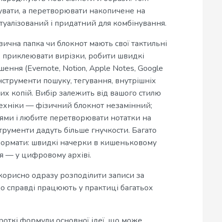
увати, а перетворювати накопичене на
туалізований і придатний для комбінування.
ична папка чи блокнот мають свої тактильні
, приклеювати вирізки, робити швидкі
ення (Evernote, Notion, Apple Notes, Google
інструменти пошуку, тегування, внутрішніх
них копій. Вибір залежить від вашого стилю
 техніки — фізичний блокнот незамінний;
ями і любите перетворювати нотатки на
рументи дадуть більше гнучкости. Багато
ормати: швидкі начерки в кишеньковому
ія — у цифровому архіві.
корисно одразу розподілити записи за
 що справді працюють у практиці багатьох
Короткі формули основної ідеї, що може