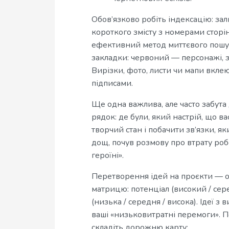
Обов’язково робіть індексацію: за
короткого змісту з номерами сторі
ефективний метод миттєвого пошу
закладки: червоний — персонажі, 
Вирізки, фото, листи чи мапи вкле
підписами.
Ще одна важлива, але часто забута
рядок: де були, який настрій, що 
творчий стан і побачити зв’язки, я
дощ, почув розмову про втрату роб
героїні».
Перетворення ідей на проєкти — о
матрицю: потенціал (високий / сере
(низька / середня / висока). Ідеї 
ваші «низьковитратні перемоги». П
складіть дорожню карту: