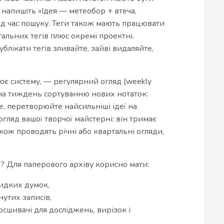
 напишіть «Ідея — метеобор + втеча,
ід час пошуку. Теги також мають працювати
агальних тегів плюс окремі проектні.
блікати тегів зливайте, зайві видаляйте,
ює систему, — регулярний огляд (weekly
 на тиждень сортуванню нових нотаток:
е, перетворюйте найсильніші ідеї на
гляд вашої творчої майстерні: він тримає
кож проводять річні або квартальні огляди,
й? Для паперового архіву корисно мати:
идких думок,
утих записів,
сшивачі для досліджень, вирізок і