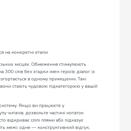
я на конкретні етапи.
вузьких місцях. Обмеження стимулюють
а 300 слів без згадки імен героїв; діалог із
озгортається в одному приміщенні. Такі
вони стають чудовою підкатегорією у вашій
систему. Якщо ви працюєте у
пу читачів, дозвольте частині нотаток
то відкриває сліпі плями або підказує
іть межі: одне — конструктивний відгук,