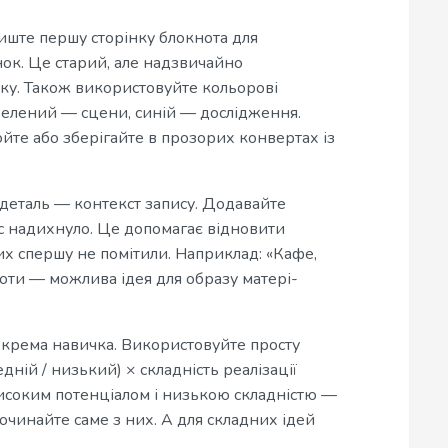
лиште першу сторінку блокнота для
нок. Це старий, але надзвичайно
ку. Також використовуйте кольорові
зелений — сцени, синій — дослідження.
юйте або зберігайте в прозорих конвертах із
 деталь — контекст запису. Додавайте
вас надихнуло. Це допомагає відновити
ких спершу не помітили. Наприклад: «Кафе,
оти — можлива ідея для образу матері-
крема навичка. Використовуйте просту
дній / низький) × складність реалізації
з високим потенціалом і низькою складністю —
очинайте саме з них. А для складних ідей