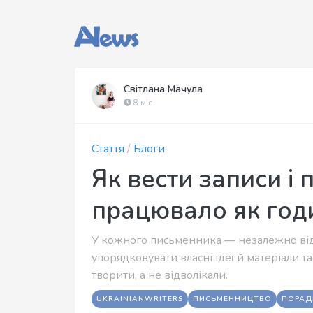
Світлана Мачула
8 міс
Стаття
/
Блоги
Як вести записи і 
працювало як год
У кожного письменника — незалежно від 
упорядковувати власні ідеї й матеріали т
творити, а не відволікали.
UKRAINIANWRITERS
ПИСЬМЕННИЦТВО
ПОРАД