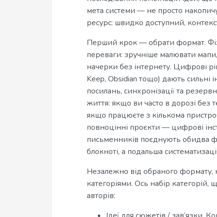
мета системи — не просто накопич
ресурс: швидко доступний, контекс
Перший крок — обрати формат. Фіз
переваги: зручніше малювати мапи
начерки без інтернету. Цифрові ріш
Keep, Obsidian тощо) дають сильні 
посилань, синхронізації та резерв
життя: якщо ви часто в дорозі без
якщо працюєте з кількома пристро
повноцінні проєкти — цифрові інст
письменників поєднують обидва ф
блокноті, а подальша систематизац
Незалежно від обраного формату, 
категоріями. Ось набір категорій,
авторів:
Ідеї для сюжетів / зав’язки. 