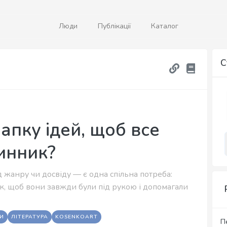
Люди
Публікації
Каталог
С
папку ідей, щоб все
инник?
жанру чи досвіду — є одна спільна потреба:
ак, щоб вони завжди були під рукою і допомагали
И
ЛІТЕРАТУРА
KOSENKOART
П