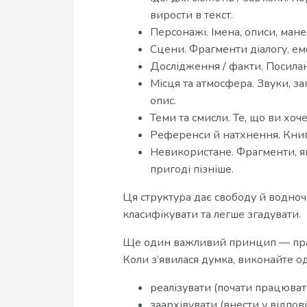
вирости в текст.
Персонажі. Імена, описи, мане
Сцени. Фрагменти діалогу, ем
Дослідження / факти. Посиланн
Місця та атмосфера. Звуки, за
опис.
Теми та смисли. Те, що ви хоч
Референси й натхнення. Книг
Невикористане. Фрагменти, які
пригоді пізніше.
Ця структура дає свободу й водно
класифікувати та легше згадувати.
Ще один важливий принцип — прав
Коли з’явилася думка, виконайте од
реалізувати (почати працюват
заархівувати (внести у відпов