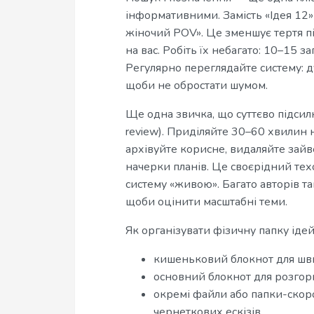
інформативними. Замість «Ідея 12»
жіночий POV». Це зменшує тертя п
на вас. Робіть їх небагато: 10–15 з
Регулярно переглядайте систему: ду
щоби не обростати шумом.
Ще одна звичка, що суттєво підсил
review). Приділяйте 30–60 хвилин
архівуйте корисне, видаляйте зайв
начерки планів. Це своєрідний техо
систему «живою». Багато авторів та
щоби оцінити масштабні теми.
Як організувати фізичну папку іде
кишеньковий блокнот для шв
основний блокнот для розгорн
окремі файли або папки-скоро
чернеткових ескізів.