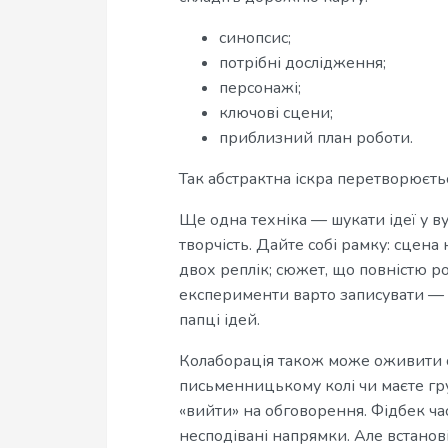
синопсис;
потрібні дослідження;
персонажі;
ключові сцени;
приблизний план роботи.
Так абстрактна іскра перетворюєтьс
Ще одна техніка — шукати ідеї у 
творчість. Дайте собі рамку: сцена н
двох реплік; сюжет, що повністю р
експерименти варто записувати — 
папці ідей.
Колаборація також може оживити 
письменницькому колі чи маєте гру
«вийти» на обговорення. Фідбек час
несподівані напрямки. Але встанов