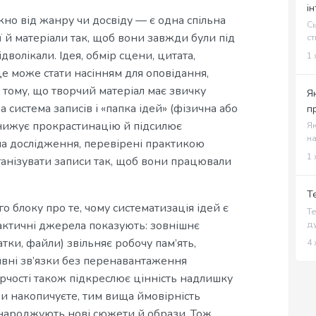
і
о від жанру чи досвіду — є одна спільна
Сь
ї й матеріали так, щоб вони завжди були під
ст
дволікали. Ідея, обмір сцени, цитата,
1 
це може стати насінням для оповідання,
 тому, що творчий матеріал має звичку
Я
система записів і «папка ідей» (фізична або
п
знижує прокрастинацію й підсилює
Як
на
рала дослідження, перевірені практикою
1 
ганізувати записи так, щоб вони працювали
Т
 блоку про те, чому систематизація ідей є
Те
актичні джерела показують: зовнішнє
ду
атки, файли) звільняє робочу пам’ять,
4 
вні зв’язки без перенавантаження
рчості також підкреслює цінність надлишку
ви накопичуєте, тим вища ймовірність
 народжують нові сюжети й образи. Тож