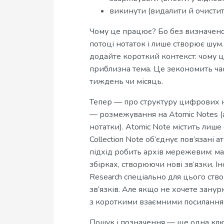
викинути (видалити й очистит
Чому це працює? Бо без визначеної 
потоці нотаток і лише створює шум.
додайте короткий контекст: чому ц
приблизна тема. Це зекономить час
тиждень чи місяць.
Тепер — про структуру цифрових 
— розмежування на Atomic Notes (ат
нотатки). Atomic Note містить лише
Collection Note об’єднує пов’язані 
підхід робить архів мережевим: мал
збірках, створюючи нові зв’язки. І
Research спеціально для цього ство
зв’язків. Але якщо не хочете занур
з короткими взаємними посиланнями
Пошук і позначення — ще одна клю