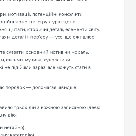
ри, мотивації, потенційні конфлікти.
оційні моменти, структура сцени.
я, цитати, історичні деталі, елементи світу.
пахи, деталі інтер’єру — усе, що оживлює
ете сказати, основний мотив чи мораль.
и, фільми, музика, художники.
 не підійшли зараз, але можуть стати в
час порядок — допомагає швидше
ило трьох дій з кожною записаною ідеєю.
ну дію:
и негайно),
ідну категорію),