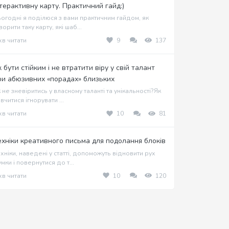
нтерактивну карту. Практичний гайд:)
огодні я поділюся з вами практичним гайдом, як
ворити таку карту, які шаб...
хв читати
9
137
к бути стійким і не втратити віру у свій талант
ри абюзивних «порадах» близьких
 не зневіритись у власному таланті та унікальності?Як
вчитися ігнорувати ...
хв читати
10
81
ехніки креативного письма для подолання блоків
хніки, наведені у статті, допоможуть відновити рух
мки і повернутися до т...
хв читати
10
120