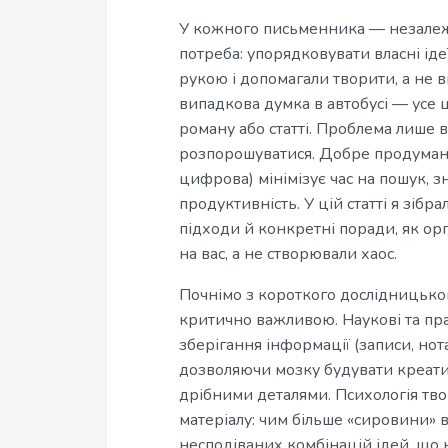
У кожного письменника — незалежн
потреба: упорядковувати власні іде
рукою і допомагали творити, а не ві
випадкова думка в автобусі — усе 
роману або статті. Проблема лише в
розпорошуватися. Добре продумана 
цифрова) мінімізує час на пошук, 
продуктивність. У цій статті я зіб
підходи й конкретні поради, як ор
на вас, а не створювали хаос.
Почнімо з короткого дослідницького
критично важливою. Наукові та пр
зберігання інформації (записи, нот
дозволяючи мозку будувати креати
дрібними деталями. Психологія тво
матеріалу: чим більше «сировини» 
несподіваних комбінацій ідей, що