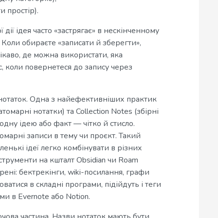
и простір).
дії ідея часто «застрягає» в нескінченному
 Коли обираєте «записати й зберегти»,
ікаво, де можна використати, яка
, коли повернетеся до запису через
нотаток. Одна з найефективніших практик
омарні нотатки) та Collection Notes (збірні
 одну ідею або факт — чітко й стисло.
атомарні записи в тему чи проєкт. Такий
енькі ідеї легко комбінувати в різних
нструменти на кшталт Obsidian чи Roam
рені: бектрекінги, wiki-посилання, графи
юватися в складні програми, підійдуть і теги
 в Evernote або Notion.
чова частина. Назви нотаток мають бути