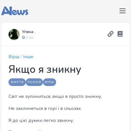
Уляна .
2 міс
Вірш
/
Інше
Якщо я зникну
ЖИТТЯ
ПОЕЗІЯ
ВІРШ
Світ не зупиниться, якщо я просто зникну,
Не захлинеться в горі і в сльозах.
Я до цієї думки легко звикну,