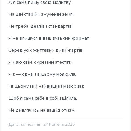
А я сама пишу свою молитву
На цій старій і змученій землі.
Не треба ідеалів і стандартів,
Я не впишуся в ваш вузький формат.
Серед усіх життєвих див і жартів
Я маю свій, окремий атестат.
Я є — одна. І в цьому моя сила.
І в цьому мій найвищий мазохізм:
Щоб я сама себе в собі зцілила,
Не дивлячись на ваш ідіотизм.
Дата написання : 27 Квітень 2026