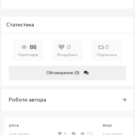
Статистика
86
0
0
Переглядів
Вподобано
Поділились
Обговорення (0)
Роботи автора
роса
воші
1 хв читати
8
171
1 хв читати