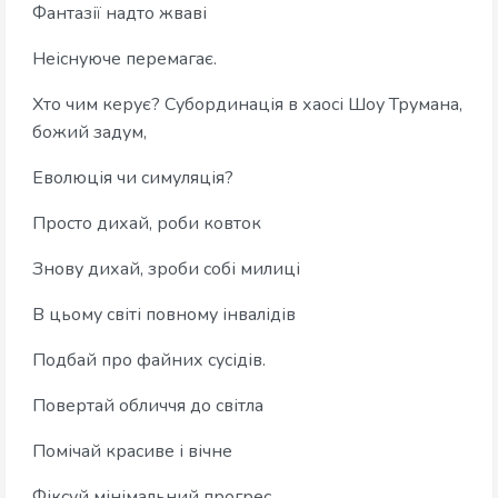
Фантазії надто жваві
Неіснуюче перемагає.
Хто чим керує? Субординація в хаосі Шоу Трумана,
божий задум,
Еволюція чи симуляція?
Просто дихай, роби ковток
Знову дихай, зроби собі милиці
В цьому світі повному інвалідів
Подбай про файних сусідів.
Повертай обличчя до світла
Помічай красиве і вічне
Фіксуй мінімальний прогрес