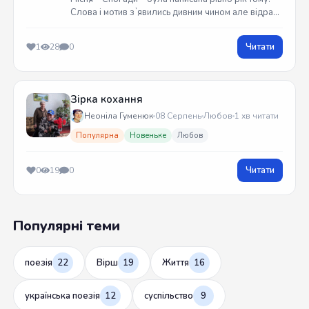
Слова і мотив зʼявились дивним чином але відразу
встиг записати на гітарі. Трек вийшов у жовтні
2025 року
Читати
1
28
0
Зірка кохання
Неоніла Гуменюк
08 Серпень
Любов
1 хв читати
Популярна
Новеньке
Любов
Читати
0
19
0
Популярні теми
поезія
22
Вірш
19
Життя
16
українська поезія
12
суспільство
9