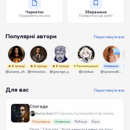
Чернетки
Збережене
Продовжіть писати
Поверніться до робіт
Популярні автори
Переглянути все
🔥 В тренді
🔥 В тренді
🔥 В тренді
⭐ Рекомендація
Новенькі
Нов
@uliana_chernenko
@miroslavmaniyk
@george_y_lawlett
@oleksa
@spravedliwa
@s
Для вас
Переглянути все
Спогади
Антон Бек
07 Серпень
Суспільство
2 хв читати
Популярна
Новеньке
ReАкція
Вірш
Пісня ``Спогади`` була написана рівно рік тому.