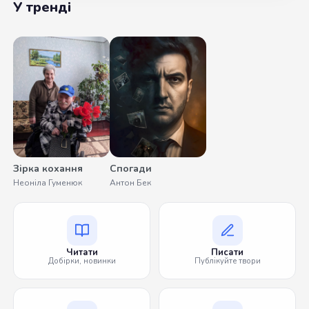
У тренді
Зірка кохання
Спогади
Неоніла Гуменюк
Антон Бек
Читати
Писати
Добірки, новинки
Публікуйте твори