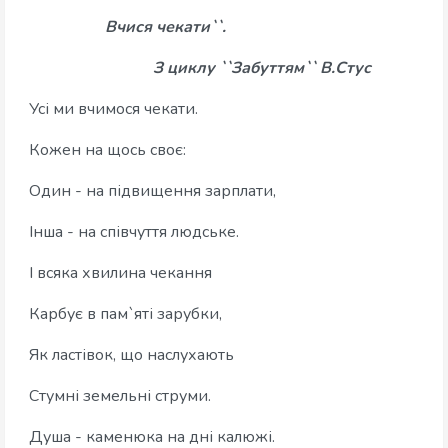
Вчися чекати``.
З циклу ``Забуттям`` В.Стус
Усі ми вчимося чекати.
Кожен на щось своє:
Один - на підвищення зарплати,
Інша - на співчуття людське.
І всяка хвилина чекання
Карбує в пам`яті зарубки,
Як ластівок, що наслухають
Стумні земельні струми.
Душа - каменюка на дні калюжі.