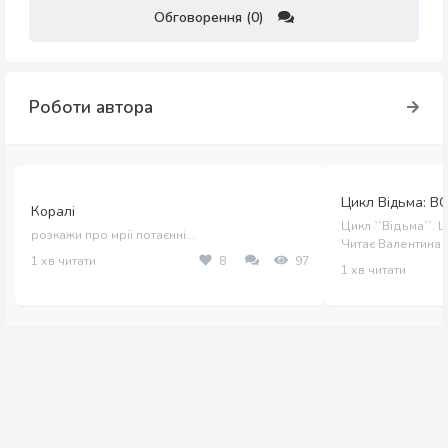
Обговорення (0)
Роботи автора
Цикл Відьма: В
Коралі
Цикл ``Відьма``. 
розкажи про мрії потаєнні...
Читає Валентина
1 хв читати
8
97
1 хв читати