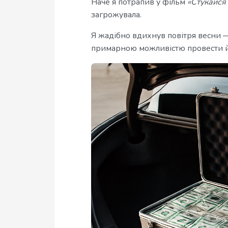
Наче я потрапив у фільм
«Стукайся
загрожувала.
Я жадібно вдихнув повітря весни —
примарною можливістю провести йо