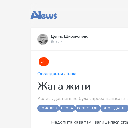
Денис Широкопояс
9 міс
14+
Оповідання
/
Інше
Жага жити
Колись давненько була спроба написати 
БОЙОВИК
ПРОЗА
РОЗПОВІДЬ
ОПОВІДАННЯ
Недопита кава так і залишилася сто