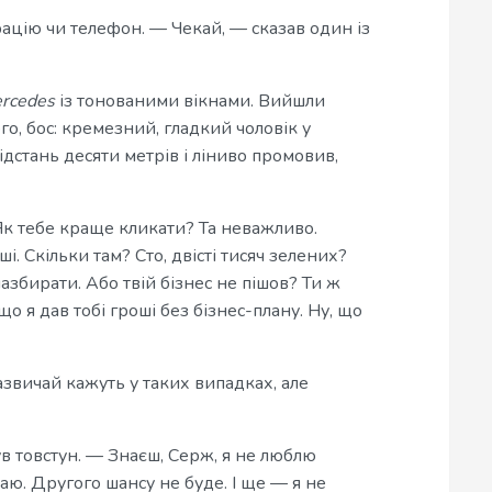
рацію чи телефон. — Чекай, — сказав один із
rcedes
із тонованими вікнами. Вийшли
ого, бос: кремезний, гладкий чоловік у
ідстань десяти метрів і ліниво промовив,
Як тебе краще кликати? Та неважливо.
. Скільки там? Сто, двісті тисяч зелених?
назбирати. Або твій бізнес не пішов? Ти ж
що я дав тобі гроші без бізнес-плану. Ну, що
азвичай кажуть у таких випадках, але
в товстун. — Знаєш, Серж, я не люблю
маю. Другого шансу не буде. І ще — я не