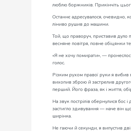
люблю боржників. Прикінчіть цьог
Останнє адресувалося, очевидно, ко
ліниво рушив до машини.
Той, що праворуч, приставив дуло п
весняне повітря, повне обіцянки тепл
«Я не хочу помирати», — пронеслося
голос.
Різким рухом правої руки я вибив п
вихопив зброю й застрелив другого.
перший. Його фраза, як і життя, обі
На звук пострілів обернулися бос і 
застигло здивування — наче він що
ширінка.
Не гаючи й секунди, я випустив дві