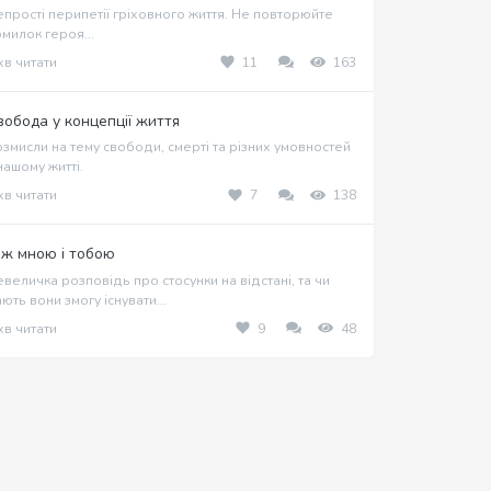
прості перипетії гріховного життя. Не повторюйте
милок героя...
хв читати
11
163
вобода у концепції життя
змисли на тему свободи, смерті та різних умовностей
нашому житті.
хв читати
7
138
іж мною і тобою
величка розповідь про стосунки на відстані, та чи
ють вони змогу існувати...
хв читати
9
48