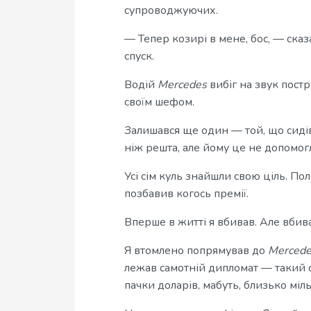
супроводжуючих.
— Тепер козирі в мене, бос, — сказа
спуск.
Водій
Mercedes
вибіг на звук пострі
своїм шефом.
Залишався ще один — той, що сиді
ніж решта, але йому це не допомогл
Усі сім куль знайшли свою ціль. По
позбавив когось премії.
Вперше в житті я вбивав. Але вбив
Я втомлено попрямував до
Merced
лежав самотній дипломат — такий са
пачки доларів, мабуть, близько міл