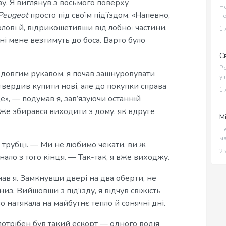
у. Я виглянув з восьмого поверху
Не
Peugeot
просто під своїм під’їздом. «Напевно,
по
лові й, відрикошетивши від лобної частини,
1 
дні мене везтимуть до боса. Варто було
С
Ро
 довгим рукавом, я почав зашнуровувати
у 
і твердив купити нові, але до покупки справа
1 
йде», — подумав я, зав’язуючи останній
же збирався виходити з дому, як вдруге
М
Не
ма
у трубці. — Ми не любимо чекати, ви ж
2 
нало з того кінця. — Так-так, я вже виходжу.
мав я. Замкнувши двері на два оберти, не
низ. Вийшовши з під’їзду, я відчув свіжість
о натякала на майбутнє тепло й сонячні дні.
 потрібен був такий ескорт — одного водія