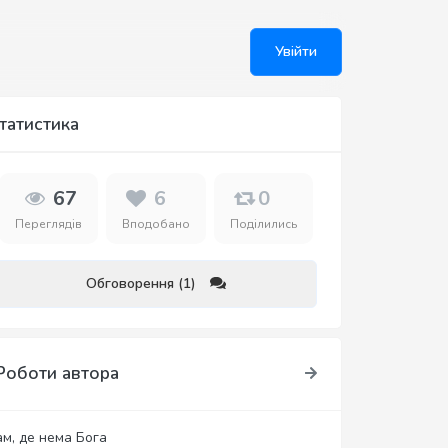
Увійти
татистика
67
6
0
Переглядів
Вподобано
Поділились
Обговорення (1)
Роботи автора
ам, де нема Бога