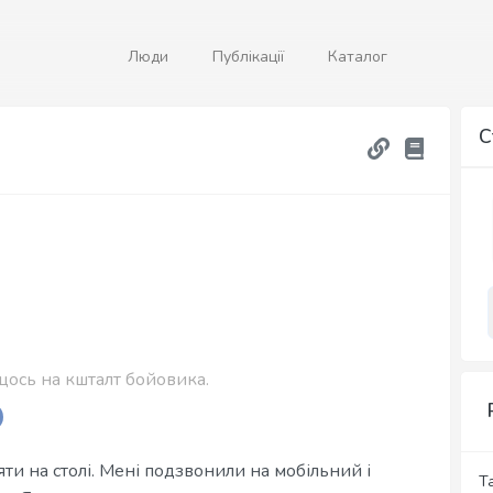
Люди
Публікації
Каталог
С
щось на кшталт бойовика.
яти на столі. Мені подзвонили на мобільний і
Т