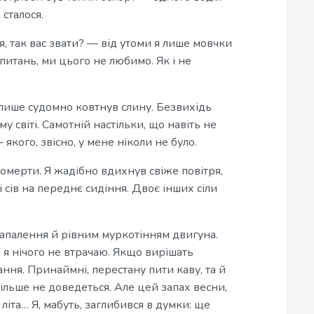
 сталося.
я, так вас звати? — від утоми я лише мовчки
питань, ми цього не любимо. Як і не
.
е лише судомно ковтнув слину. Безвихідь
у світі. Самотній настільки, що навіть не
якого, звісно, у мене ніколи не було.
померти. Я жадібно вдихнув свіже повітря,
 і сів на переднє сидіння. Двоє інших сіли
запалення й рівним муркотінням двигуна.
, я нічого не втрачаю. Якщо вирішать
ня. Принаймні, перестану пити каву, та й
більше не доведеться. Але цей запах весни,
літа… Я, мабуть, заглибився в думки: ще