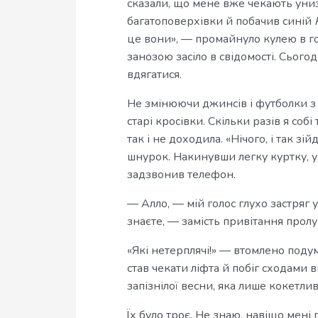
сказали, що мене вже чекають униз
багатоповерхівки й побачив синій
це вони», — промайнуло кулею в го
занозою засіло в свідомості. Сього
вдягатися.
Не змінюючи джинсів і футболки з
старі кросівки. Скільки разів я соб
так і не доходила. «Нічого, і так зі
шнурок. Накинувши легку куртку, у
задзвонив телефон.
— Алло, — мій голос глухо застряг 
знаєте, — замість привітання пролу
«Які нетерплячі!» — втомлено поду
став чекати ліфта й побіг сходами в
запізнілої весни, яка лише кокетлив
Їх було троє. Не знаю, навіщо мені