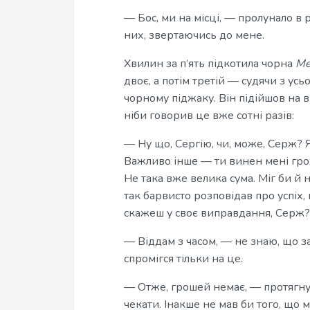
— Бос, ми на місці, — пролунало в 
них, звертаючись до мене.
Хвилин за п’ять підкотила чорна
Me
двоє, а потім третій — судячи з усь
чорному піджаку. Він підійшов на в
ніби говорив це вже сотні разів:
— Ну що, Сергію, чи, може, Серж? 
Важливо інше — ти винен мені гроші
Не така вже велика сума. Міг би й 
так барвисто розповідав про успіх, 
скажеш у своє виправдання, Серж?
— Віддам з часом, — не знаю, що з
спромігся тільки на це.
— Отже, грошей немає, — протягну
чекати. Інакше не мав би того, що 