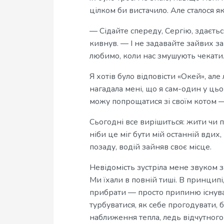
цілком би вистачило. Але сталося як
— Сідайте спереду, Сергію, здаєтьс
кивнув. — І не задавайте зайвих за
любимо, коли нас змушують чекати
Я хотів було відповісти «Окей», ал
нагадала мені, що я сам-один у цьом
можу попрощатися зі своїм котом — 
Сьогодні все вирішиться: жити чи 
ніби це міг бути мій останній вдих,
позаду, водій зайняв своє місце.
Невідомість зустріла мене звуком 
Ми їхали в повній тиші. В принципі
прибрати — просто припиню існуван
турбуватися, як себе прогодувати, 
наближення тепла, ледь відчутного 