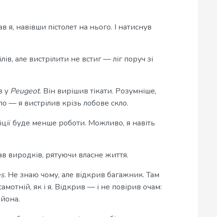
в я, навівши пістолет на нього. І натиснув
лів, але вистрілити не встиг — ліг поруч зі
в у
Peugeot
. Він вирішив тікати. Розумніше,
о — я вистрілив крізь лобове скло.
ліції буде менше роботи. Можливо, я навіть
ав виродків, рятуючи власне життя.
es
. Не знаю чому, але відкрив багажник. Там
мотній, як і я. Відкрив — і не повірив очам:
ьйона.