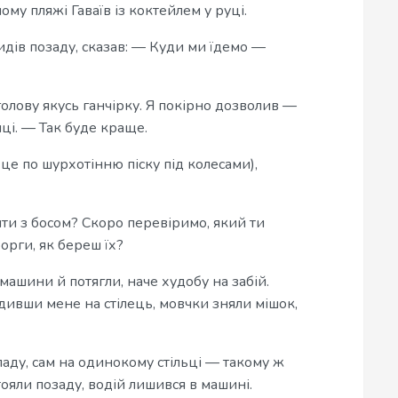
ому пляжі Гаваїв із коктейлем у руці.
идів позаду, сказав: — Куди ми їдемо —
голову якусь ганчірку. Я покірно дозволив —
иці. — Так буде краще.
 це по шурхотінню піску під колесами),
ти з босом? Скоро перевіримо, який ти
орги, як береш їх?
ашини й потягли, наче худобу на забій.
дивши мене на стілець, мовчки зняли мішок,
аду, сам на одинокому стільці — такому ж
 стояли позаду, водій лишився в машині.