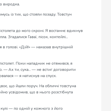
о виродка.
мусь із тих, що стояли позаду. Товстун
істолета до мого скроні. Я востаннє вдихнув
а. Згадалися Гаваї, пісок, коктейлі...
 в голові. «Дій!» — наказав внутрішній
істолет. Поки нападник не отямився, я
 — Ах ти, сука... — не встиг договорити
рвалася — я натиснув на спуск.
двоє, що йшли поруч. На обличчі товстуна
йно усвідомив, що в нього розстібнута
 кулі — по одній у кожного з його