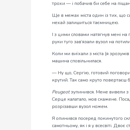
трохи — і побачив би себе на піщан
Ще в межах міста один із тих, що с
нехай залишиться таємницею.
І з цими словами натягнув мені на 
руки туго зав’язали вузол на потил
Коли ми виїхали з міста (я зрозумів
машина сповільнилася.
— Ну що, Сергію, готовий поговори
крутий. Так само круто повертаєш б
Peugeot
зупинився. Мене вивели з м
Серце калатало, мов скажене. Поса
розрізавши вузол ножем.
Я опинився посеред покинутого скл
самотньому, як і я у всесвіті. Двоє