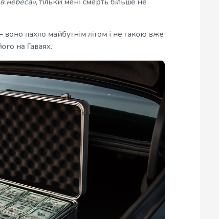
 в небеса»
, тільки мені смерть більше не
 воно пахло майбутнім літом і не такою вже
го на Гаваях.