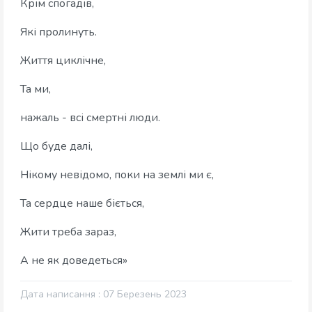
Крім спогадів,
Які пролинуть.
Життя циклічне,
Та ми,
нажаль - всі смертні люди.
Що буде далі,
Нікому невідомо, поки на землі ми є,
Та сердце наше біється,
Жити треба зараз,
А не як доведеться»
Дата написання : 07 Березень 2023