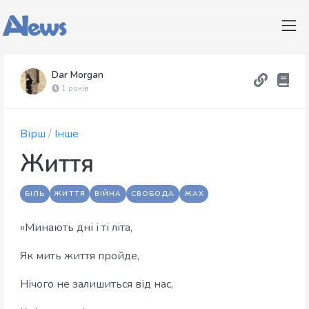
Dar Morgan
1 років
Вірш
/
Інше
Життя
БІЛЬ
ЖИТТЯ
ВІЙНА
СВОБОДА
ЖАХ
«Минають дні і ті літа,
Як мить життя пройде,
Нічого не залишиться від нас,