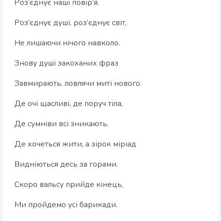
Роз’єднує наші повір’я.
Роз’єднує душі, роз’єднує світ,
Не лишаючи нічого навколо.
Знову душі закоханих фраз
Завмирають, ловлячи миті нового.
Де очі щасливі, де поруч тіла,
Де сумніви всі зникають.
Де хочеться жити, а зірок міріад
Видніються десь за горами.
Скоро вальсу прийде кінець,
Ми пройдемо усі барикади.