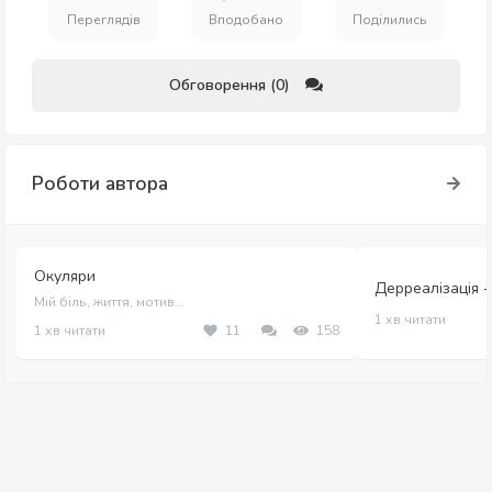
Переглядів
Вподобано
Поділились
Обговорення (0)
Роботи автора
Окуляри
Дерреалізація -
Мій біль, життя, мотив…
1 хв читати
1 хв читати
11
158