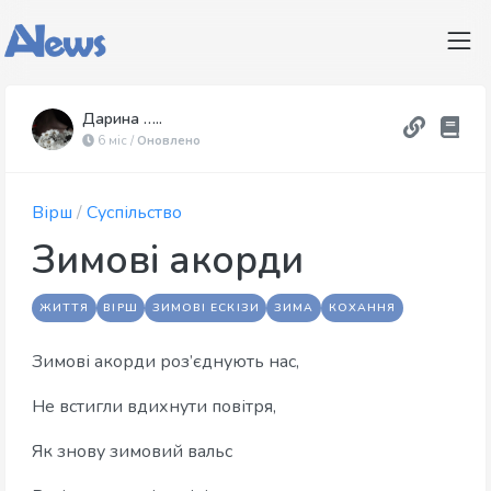
Дарина …..
6 міс /
Оновлено
Вірш
/
Суспільство
Зимові акорди
ЖИТТЯ
ВІРШ
ЗИМОВІ ЕСКІЗИ
ЗИМА
КОХАННЯ
Зимові акорди роз’єднують нас,
Не встигли вдихнути повітря,
Як знову зимовий вальс