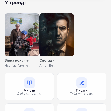
У тренді
Зірка кохання
Спогади
Неоніла Гуменюк
Антон Бек
Читати
Писати
Добірки, новинки
Публікуйте твори