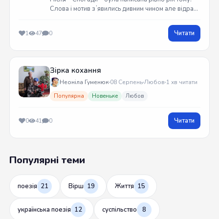
Слова і мотив зʼявились дивним чином але відразу
встиг записати на гітарі. Трек вийшов у жовтні
2025 року
Читати
1
47
0
Зірка кохання
Неоніла Гуменюк
08 Серпень
Любов
1 хв читати
Популярна
Новеньке
Любов
Читати
0
41
0
Популярні теми
поезія
21
Вірш
19
Життя
15
українська поезія
12
суспільство
8