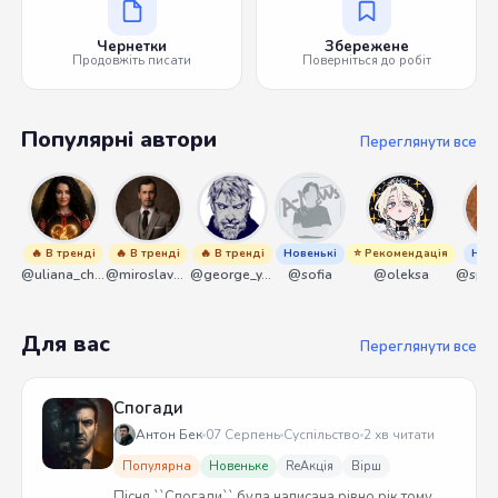
Чернетки
Збережене
Продовжіть писати
Поверніться до робіт
Популярні автори
Переглянути все
🔥 В тренді
🔥 В тренді
🔥 В тренді
Новенькі
⭐ Рекомендація
Нове
@uliana_chernenko
@miroslavmaniyk
@george_y_lawlett
@sofia
@oleksa
Для вас
Переглянути все
Спогади
Антон Бек
07 Серпень
Суспільство
2 хв читати
Популярна
Новеньке
ReАкція
Вірш
Пісня ``Спогади`` була написана рівно рік тому.