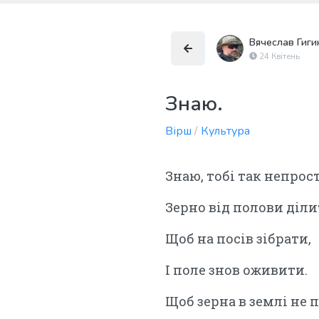
Вячеслав Гиги
24 Квітень
Знаю.
Вірш
/
Культура
Знаю, тобі так непрос
Зерно від полови діли
Щоб на посів зібрати,
І поле знов оживити.
Щоб зерна в землі не 