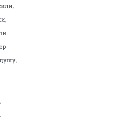
сили,
и,
ли.
тер
 душу,
.
,
,