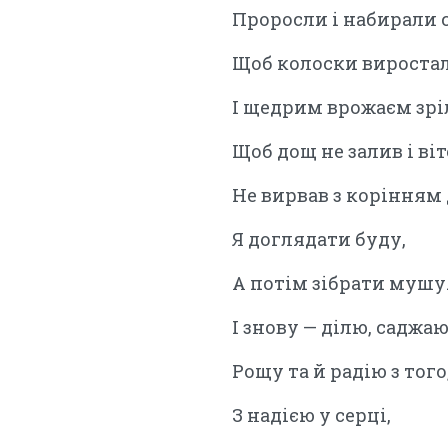
Проросли і набирали 
Щоб колоски виростал
І щедрим врожаєм зрі
Щоб дощ не залив і ві
Не вирвав з корінням
Я доглядати буду,
А потім зібрати мушу
І знову — ділю, саджаю
Рощу та й радію з того
З надією у серці,