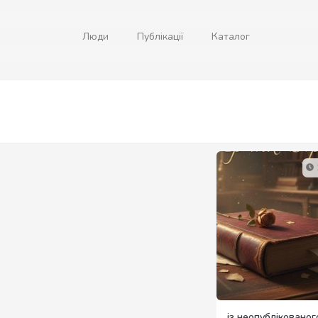
Люди
Публікації
Каталог
із неопублікованог