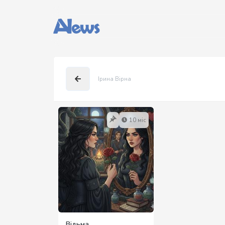
Ірина Вірна
10 міс
Відьма