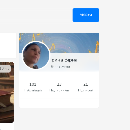
Увійти
Ірина Вірна
@irina_virna
10 міс
101
23
21
Публікацій
Підписників
Підписок
о