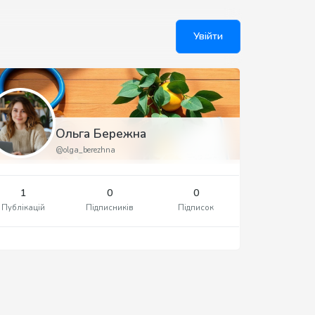
Увійти
Ольга Бережна
@olga_berezhna
1
0
0
Публікацій
Підписників
Підписок