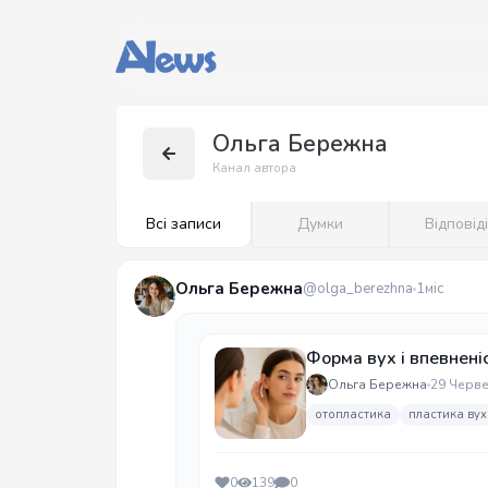
Ольга Бережна
Канал автора
Всі записи
Думки
Відповід
Ольга Бережна
@olga_berezhna
1міс
Форма вух і впевненіс
Ольга Бережна
29 Черв
отопластика
пластика вух
0
139
0