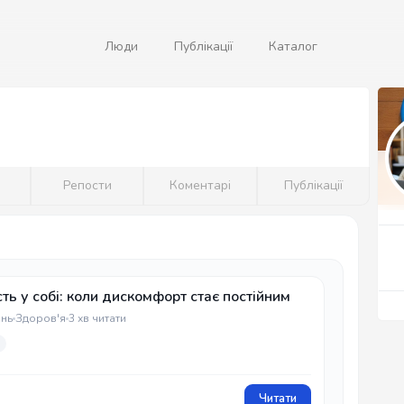
Люди
Публікації
Каталог
і
Репости
Коментарі
Публікації
ть у собі: коли дискомфорт стає постійним
ень
Здоров'я
3 хв читати
Читати