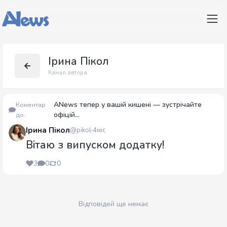
Ірина Пікол
Канал автора
ANews тепер у вашій кишені — зустрічайте
Коментар
офіцій...
до:
Ірина Пікол
@pikol
4міс
Вітаю з випуском додатку!
3
0
0
Відповідей ще немає