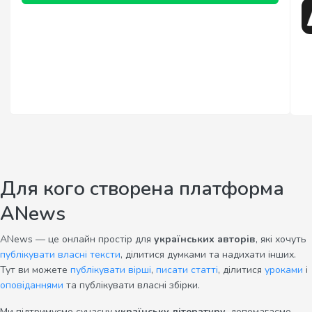
Для кого створена платформа
ANews
ANews — це онлайн простір для
українських авторів
, які хочуть
публікувати власні тексти
, ділитися думками та надихати інших.
Тут ви можете
публікувати вірші
,
писати статті
, ділитися
уроками
і
оповіданнями
та публікувати власні збірки.
Ми підтримуємо сучасну
українську літературу
, допомагаємо