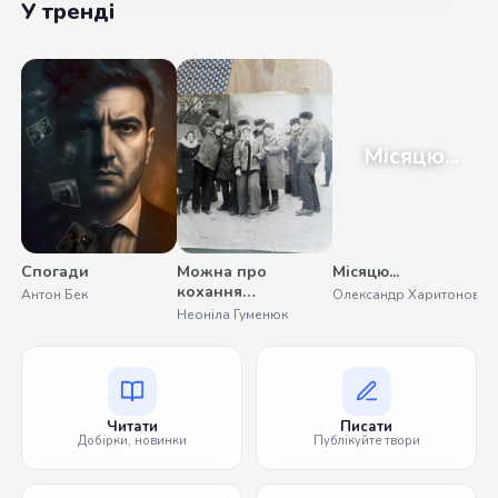
У тренді
Місяцю...
Спогади
Можна про
Місяцю...
кохання
Антон Бек
Олександр Харитонов
помовчати
Неоніла Гуменюк
Читати
Писати
Добірки, новинки
Публікуйте твори