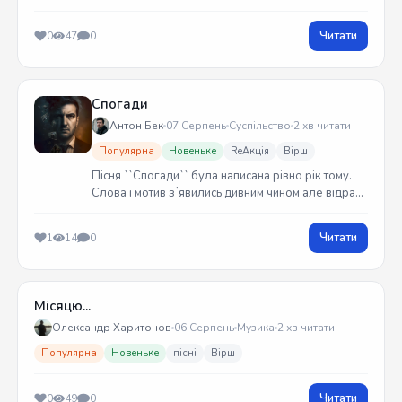
Читати
0
47
0
Спогади
Антон Бек
07 Серпень
Суспільство
2 хв читати
Популярна
Новеньке
ReАкція
Вірш
Пісня ``Спогади`` була написана рівно рік тому.
Слова і мотив зʼявились дивним чином але відразу
встиг записати на гітарі. Трек вийшов у жовтні
2025 року
Читати
1
14
0
Місяцю...
Олександр Харитонов
06 Серпень
Музика
2 хв читати
Популярна
Новеньке
пісні
Вірш
Читати
0
49
0