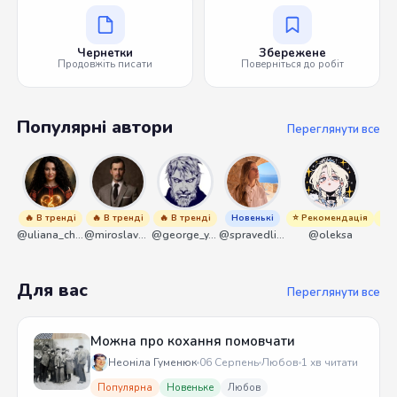
Чернетки
Збережене
Продовжіть писати
Поверніться до робіт
Популярні автори
Переглянути все
🔥 В тренді
🔥 В тренді
🔥 В тренді
Новенькі
⭐ Рекомендація
⭐ Р
@uliana_chernenko
@miroslavmaniyk
@george_y_lawlett
@spravedliwa
@oleksa
Для вас
Переглянути все
Можна про кохання помовчати
Неоніла Гуменюк
06 Серпень
Любов
1 хв читати
Популярна
Новеньке
Любов