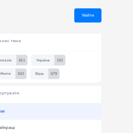
Увійти
хожі теми
поезія
651
Україна
103
Життя
632
Вірш
679
ортувати
ові
айкращі