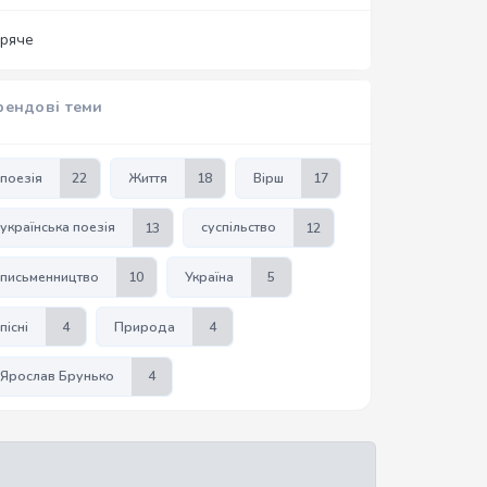
аряче
рендові теми
поезія
22
Життя
18
Вірш
17
українська поезія
13
суспільство
12
письменництво
10
Україна
5
пісні
4
Природа
4
Ярослав Брунько
4