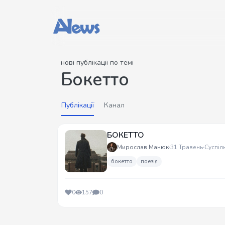
нові публікації по темі
Бокетто
Публікації
Канал
БОКЕТТО
Мирослав Манюк
31 Травень
Суспіл
бокетто
поезія
0
157
0