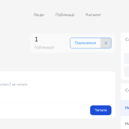
Люди
Публікації
Каталог
1
С
Підписатися
0
публікацій
ьство
2 хв читати
С
Н
Читати
Н