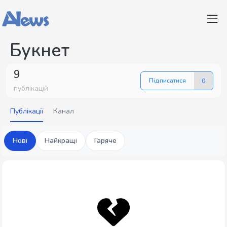
Букнет
9
Підписатися
0
публікацій
Публікації
Канал
Нові
Найкращі
Гаряче