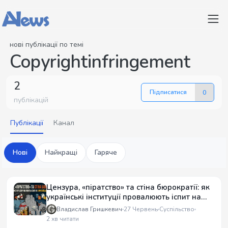
нові публікації по темі
Copyrightinfringement
2
Підписатися
0
публікацій
Публікації
Канал
Нові
Найкращі
Гаряче
Цензура, «піратство» та стіна бюрократії: як
українські інституції провалюють іспит на
європейський комплаєнс
Владислав Гришкевич
27 Червень
Суспільство
2 хв читати