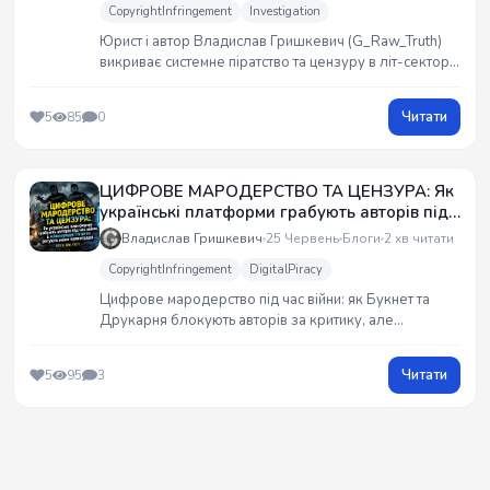
CopyrightInfringement
Investigation
Юрист і автор Владислав Гришкевич (G_Raw_Truth)
викриває системне піратство та цензуру в літ-секторі.
Офіс Омбудсмена визнав порушення прав, але
ПриватБанк та Офіс Президента саботують справу.
Читати
5
85
0
Докази вже у PEN та EWC. Чи за таке безправ`я
воює Україна? #WartimePiracy
ЦИФРОВЕ МАРОДЕРСТВО ТА ЦЕНЗУРА: Як
українські платформи грабують авторів під
час війни, а міжнародні гіганти рятують
Владислав Гришкевич
25 Червень
Блоги
2 хв читати
наше правосуддя
CopyrightInfringement
DigitalPiracy
Цифрове мародерство під час війни: як Букнет та
Друкарня блокують авторів за критику, але
продовжують таємно продавати їхні книги за спиною.
Локальні регулятори ковтають ігнор, але Mastercard
Читати
5
95
3
Compliance та Authors Guild уже запустили
розслідування. Повна правда ТУТ! 🦾🔥💀