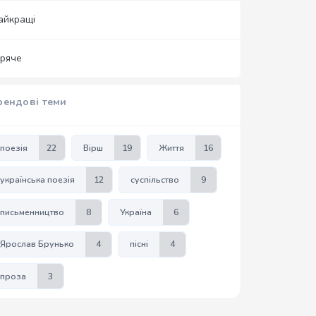
айкращі
аряче
рендові теми
поезія
22
Вірш
19
Життя
16
українська поезія
12
суспільство
9
письменництво
8
Україна
6
Ярослав Брунько
4
пісні
4
проза
3