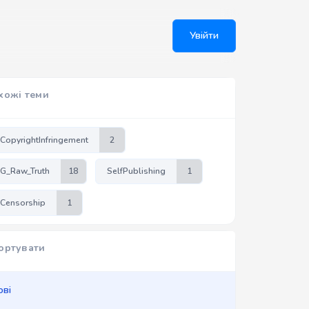
Увійти
хожі теми
CopyrightInfringement
2
G_Raw_Truth
18
SelfPublishing
1
Censorship
1
ортувати
ові