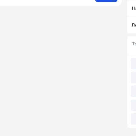
Н
Г
Т