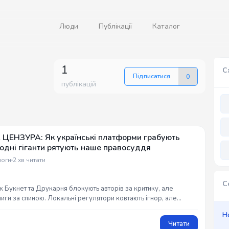
Люди
Публікації
Каталог
1
С
Підписатися
0
публікацій
НЗУРА: Як українські платформи грабують
ародні гіганти рятують наше правосуддя
логи
2 хв читати
С
к Букнет та Друкарня блокують авторів за критику, але
иги за спиною. Локальні регулятори ковтають ігнор, але
ld уже запустили розслідування. Повна правда ТУТ! 🦾🔥💀
Н
Читати