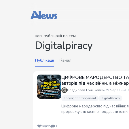
нові публікації по темі
Digitalpiracy
Публікації
Канал
ЦИФРОВЕ МАРОДЕРСТВО ТА ЦЕ
авторів під час війни, а міжн
Владислав Гришкевич
25 Червень
Б
CopyrightInfringement
DigitalPiracy
Цифрове мародерство під час війни: я
продовжують таємно продавати їхні кн
Mastercard Compliance та Authors Gui
5
95
3