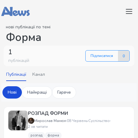
нові публікації по темі
Форма
1
Підписатися
0
публікацій
Публікації
Канал
Нові
Найкращі
Гаряче
РОЗПАД ФОРМИ
Мирослав Манюк
08 Червень
Суспільство
2 хв читати
розпад
форма