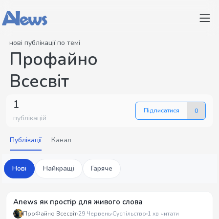
нові публікації по темі
Профайно
Всесвіт
1
Підписатися
0
публікацій
Публікації
Канал
Нові
Найкращі
Гаряче
Anews як простір для живого слова
ПроФайно Всесвіт
29 Червень
Суспільство
1 хв читати