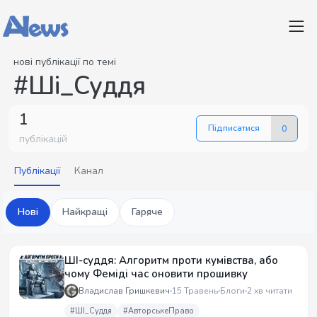
нові публікації по темі
#Ші_Суддя
1
Підписатися
0
публікацій
Публікації
Канал
Нові
Найкращі
Гаряче
ШІ-суддя: Алгоритм проти кумівства, або
чому Феміді час оновити прошивку
Владислав Гришкевич
15 Травень
Блоги
2 хв читати
#ШІ_Суддя
#АвторськеПраво