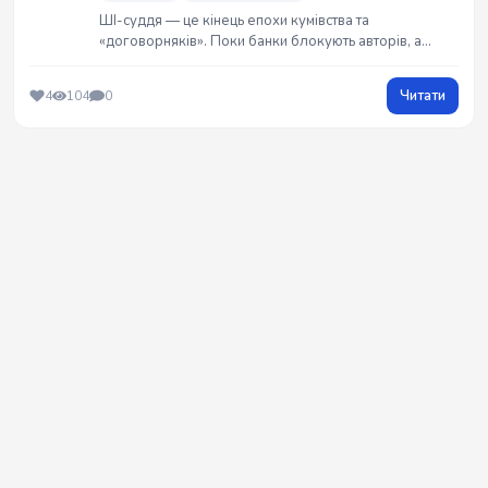
ШІ-суддя — це кінець епохи кумівства та
«договорняків». Поки банки блокують авторів, а
пірати заробляють, лише холодний алгоритм здатний
на чесність. Чому порушники бояться коду більше за
Читати
4
104
0
закон? Мій маніфест про правосуддя без емоцій та
зв`язків від G_Raw_Truth. ⚖️🤖