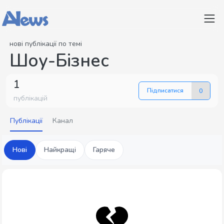
нові публікації по темі
Шоу-Бізнес
1
Підписатися
0
публікацій
Публікації
Канал
Нові
Найкращі
Гаряче