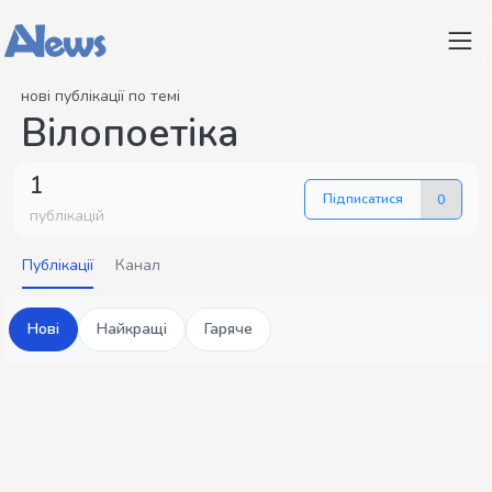
нові публікації по темі
Вілопоетіка
1
Підписатися
0
публікацій
Публікації
Канал
Нові
Найкращі
Гаряче