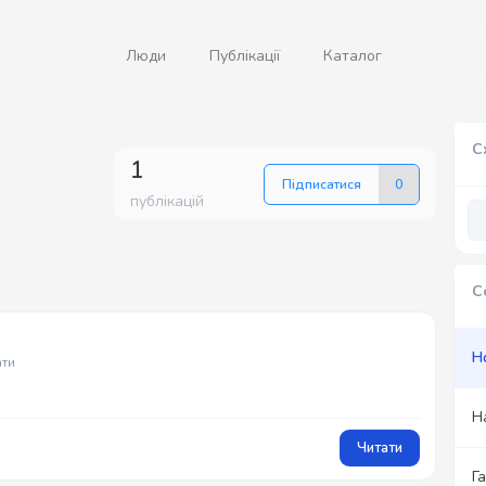
Люди
Публікації
Каталог
С
1
Підписатися
0
публікацій
С
Н
ати
Н
Читати
Г