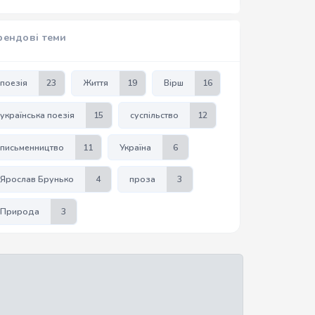
рендові теми
поезія
23
Життя
19
Вірш
16
українська поезія
15
суспільство
12
письменництво
11
Україна
6
Ярослав Брунько
4
проза
3
Природа
3