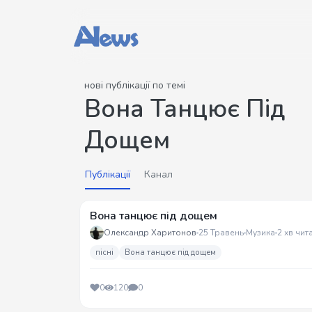
нові публікації по темі
Вона Танцює Під
Дощем
Публікації
Канал
Вона танцює під дощем
Олександр Харитонов
25 Травень
Музика
2 хв чит
пісні
Вона танцює під дощем
0
120
0