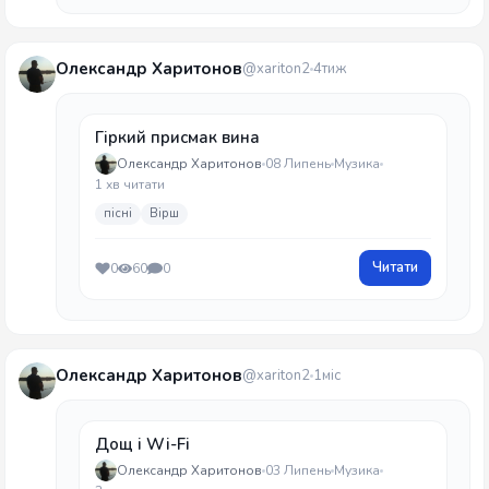
Олександр Харитонов
@xariton2
4тиж
Гіркий присмак вина
Олександр Харитонов
08 Липень
Музика
1 хв читати
пісні
Вірш
Читати
0
60
0
Олександр Харитонов
@xariton2
1міс
Дощ і Wi-Fi
Олександр Харитонов
03 Липень
Музика