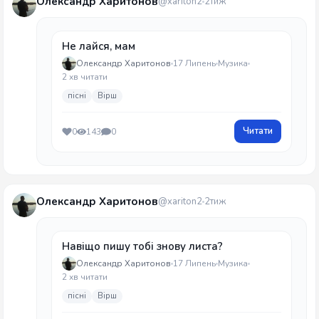
Олександр Харитонов
@xariton2
2тиж
Не лайся, мам
Олександр Харитонов
17 Липень
Музика
2 хв читати
пісні
Вірш
Читати
0
143
0
Олександр Харитонов
@xariton2
2тиж
Навіщо пишу тобі знову листа?
Олександр Харитонов
17 Липень
Музика
2 хв читати
пісні
Вірш