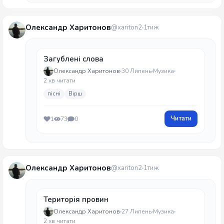
Олександр Харитонов
@xariton2
1тиж
Загублені слова
Олександр Харитонов
30 Липень
Музика
2 хв читати
пісні
Вірш
Читати
1
73
0
Олександр Харитонов
@xariton2
1тиж
Територія провин
Олександр Харитонов
27 Липень
Музика
2 хв читати