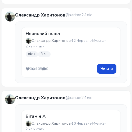
Олександр Харитонов
@xariton2
1міс
Неоновий попіл
Олександр Харитонов
12 Червень
Музика
2 хв читати
пісні
Вірш
Читати
0
108
0
Олександр Харитонов
@xariton2
1міс
Вітамін А
Олександр Харитонов
10 Червень
Музика
2 хв читати