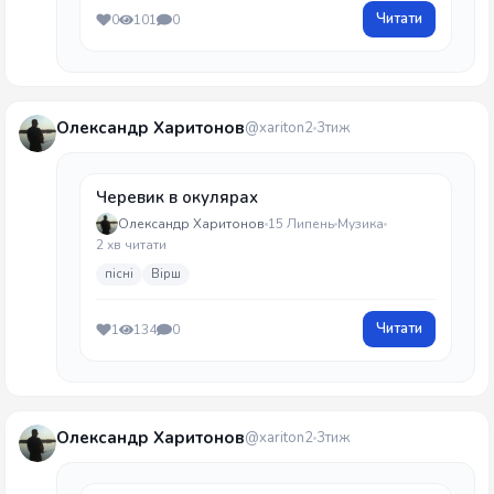
Читати
0
101
0
Олександр Харитонов
@xariton2
3тиж
Черевик в окулярах
Олександр Харитонов
15 Липень
Музика
2 хв читати
пісні
Вірш
Читати
1
134
0
Олександр Харитонов
@xariton2
3тиж