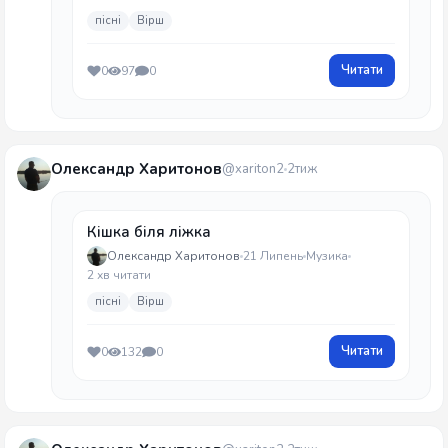
пісні
Вірш
Читати
0
97
0
Олександр Харитонов
@xariton2
2тиж
Кішка біля ліжка
Олександр Харитонов
21 Липень
Музика
2 хв читати
пісні
Вірш
Читати
0
132
0