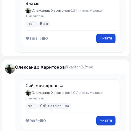
Знаєш
Олександр Харитонов
13 Липень
Музика
1 хв читати
пісні
Вірш
Читати
1
142
0
Олександр Харитонов
@xariton2
3тиж
Сяй, моя зіронька
Олександр Харитонов
10 Липень
Музика
3 хв читати
пісні
Сяй, моя зіронька
Читати
0
74
0