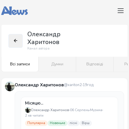
Олександр
Харитонов
Канал автора
Всі записи
Думки
Відповіді
Ре
Олександр Харитонов
@xariton2
19год
Місяцю...
Олександр Харитонов
06 Серпень
Музика
2 хв читати
Популярна
Новеньке
пісні
Вірш