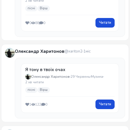
2 хв читати
пісні
Вірш
Читати
0
88
0
Олександр Харитонов
@xariton2
1міс
Я тону в твоїх очах
Олександр Харитонов
29 Червень
Музика
2 хв читати
пісні
Вірш
Читати
1
122
0