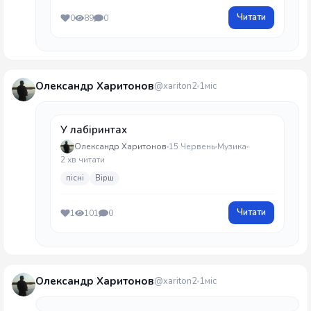
Читати
0
89
0
Олександр Харитонов
@xariton2
1міс
У лабіринтах
Олександр Харитонов
15 Червень
Музика
2 хв читати
пісні
Вірш
Читати
1
101
0
Олександр Харитонов
@xariton2
1міс