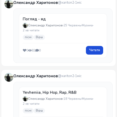
Олександр Харитонов
@xariton2
1міс
Погляд - яд
Олександр Харитонов
25 Червень
Музика
2 хв читати
пісні
Вірш
Читати
0
82
0
Олександр Харитонов
@xariton2
1міс
Yevheniia, Hip Hop, Rap, R&B
Олександр Харитонов
18 Червень
Музика
2 хв читати
пісні
Вірш