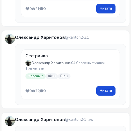
Читати
0
21
0
Олександр Харитонов
@xariton2
2д
Сестричка
Олександр Харитонов
04 Серпень
Музика
1 хв читати
Новеньке
пісні
Вірш
Читати
0
72
0
Олександр Харитонов
@xariton2
1тиж