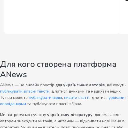
Для кого створена платформа
ANews
ANews — це онлайн простір для
українських авторів
, які хочуть
публікувати власні тексти
, ділитися думками та надихати інших.
Тут ви можете
публікувати вірші
,
писати статті
, ділитися
уроками
і
оповіданнями
та публікувати власні збірки.
Ми підтримуємо сучасну
українську літературу
, допомагаємо
авторам знаходити читачів, а читачам — відкривати нові імена в
літературі. Якщо ви — вчитель, поет, письменник, журналіст або