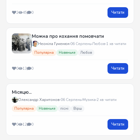
Читати
2
45
0
Можна про кохання помовчати
Неоніла Гуменюк
06 Серпень
Любов
1 хв читати
Популярна
Новеньке
Любов
Читати
0
13
0
Місяцю...
Олександр Харитонов
06 Серпень
Музика
2 хв читати
Популярна
Новеньке
пісні
Вірш
Читати
0
12
0