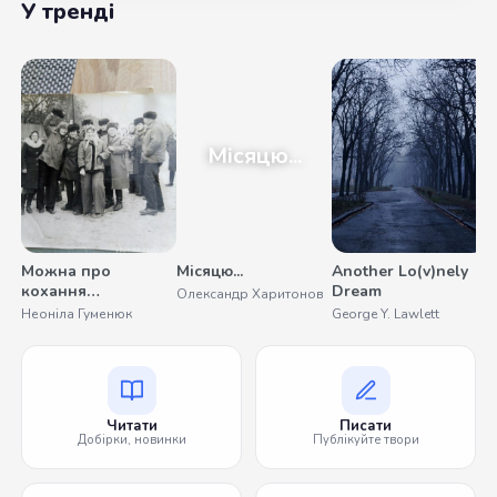
У тренді
Місяцю...
Можна про
Місяцю...
Another Lo(v)nely
У
кохання
Dream
Олександр Харитонов
С
помовчати
Неоніла Гуменюк
George Y. Lawlett
Читати
Писати
Добірки, новинки
Публікуйте твори