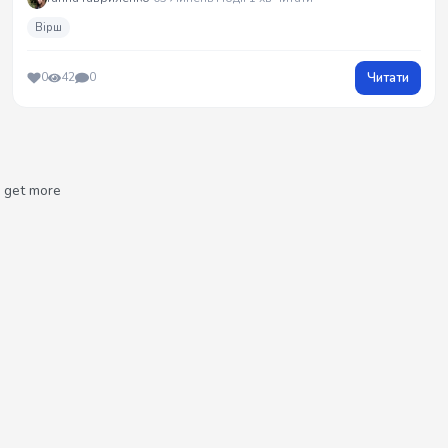
Вірш
Читати
0
42
0
get more