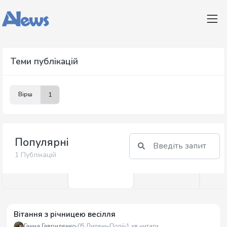
Теми публікацій
Вірш
1
Популярні
1 Публікацій
Вітання з річницею весілля
Ганна Гавриленко
05 Липень
Події
1 хв читати