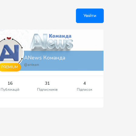
Увійти
ANews Команда
@anteam
PREMIUM
16
31
4
Публікацій
Підписників
Підписок