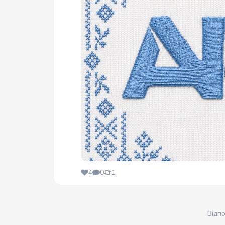
4
0
1
Відп