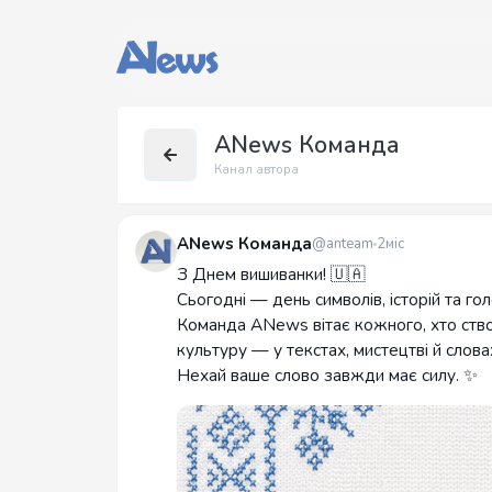
ANews Команда
Канал автора
ANews Команда
@anteam
2міс
З Днем вишиванки! 🇺🇦
Сьогодні — день символів, історій та голо
Команда ANews вітає кожного, хто створ
культуру — у текстах, мистецтві й слова
Нехай ваше слово завжди має силу. ✨