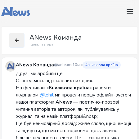
ANews Команда
Канал автора
ANews Команда
@anteam
10міс
#книжкова країна
Друзі, ми зробили це!
Оговтуємось від шалених вихідних.
На фестивалі «
Книжкова країна
» разом із
журналом
@lehit
ми провели першу офлайн-зустріч
нашої платформи
ANews
— поетично-прозові
читання авторів та авторок, які публікувались у
журналі та на нашій платформі&nbsp;
Це був неймовірний досвід: живе слово, щирі емоції
та відчуття, що ми всі створюємо щось значно
більше, ніж просто тексти. Це — спільнота, яка