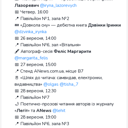
Лазоревич
@iryna_lazorevych
📅 Четвер, 16:00
📍 Павільйон №1, зала №2
💤 «Довкола сну» — дебютна книга
Дзвінки Іринки
@dzvinka_irynka
📅 26 вересня, 14:00
📍 Павільйон №6, зал «Вітальня»
🖋 Автограф-сесія
Феліс Маргарити
@margarita_felis
📅 27 вересня, 15:00
📍 Стенд ANews.com.ua, місце В7
🚪 «Шлях до читача: самвидав, електронки,
видавництва»
@olgas
@tisha_7
📅 28 вересня, 12:30
📍 Павільйон №7
🌙 Поетично-прозові читання авторів із журналу
«
Легіт
» та
ANews
@lehit
📅 28 вересня, 19:00
📍 Павільйон №6, зала №3