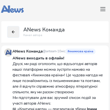
ANews Команда
Канал автора
ANews Команда
@anteam
10міс
#книжкова країна
ANews виходить в офлайн!
Друзі, ми раді оголосити, що відсьогодні авторів
нашої платформи можна зустріти наживо на
фестивалі «Книжкова країна»! Це чудова нагода не
лише познайомитись із письменниками та поетами,
але й відчути справжню атмосферу літературної
спільноти, яку ми разом створюємо
Ми підготували для вас зручний список подій за
участі авторів ANews:
📖 «Контурні карти» — презентація збірки
Ірини