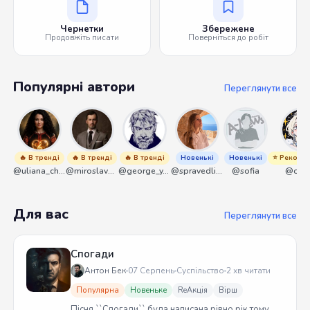
Чернетки
Збережене
Продовжіть писати
Поверніться до робіт
Популярні автори
Переглянути все
🔥 В тренді
🔥 В тренді
🔥 В тренді
Новенькі
Новенькі
⭐ Рекоме
@uliana_chernenko
@miroslavmaniyk
@george_y_lawlett
@spravedliwa
@sofia
@olek
Для вас
Переглянути все
Спогади
Антон Бек
07 Серпень
Суспільство
2 хв читати
Популярна
Новеньке
ReАкція
Вірш
Пісня ``Спогади`` була написана рівно рік тому.