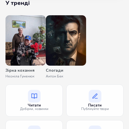
У тренді
Зірка кохання
Спогади
Неоніла Гуменюк
Антон Бек
Читати
Писати
Добірки, новинки
Публікуйте твори