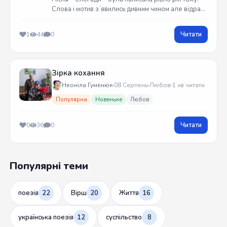
Слова і мотив зʼявились дивним чином але відразу
встиг записати на гітарі. Трек вийшов у жовтні
2025 року
Читати
1
44
0
Зірка кохання
Неоніла Гуменюк
08 Серпень
Любов
1 хв читати
Популярна
Новеньке
Любов
Читати
0
36
0
Популярні теми
поезія
22
Вірш
20
Життя
16
українська поезія
12
суспільство
8