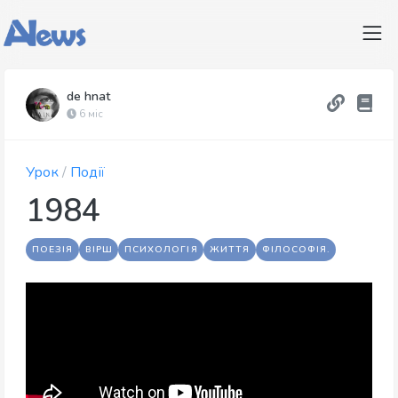
de hnat
6 міс
Урок
/
Події
1984
ПОЕЗІЯ
ВІРШ
ПСИХОЛОГІЯ
ЖИТТЯ
ФІЛОСОФІЯ.