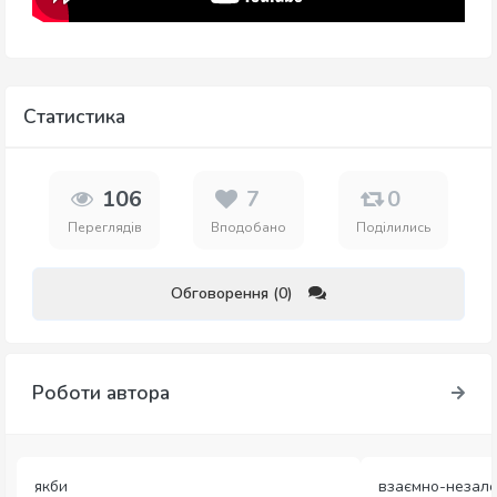
Статистика
106
7
0
Переглядів
Вподобано
Поділились
Обговорення (0)
Роботи автора
якби
взаємно-незале