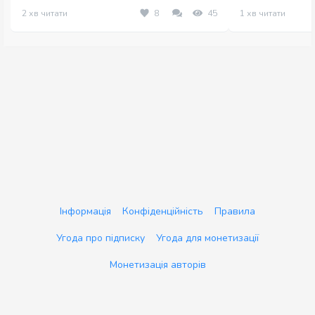
2 хв читати
8
45
1 хв читати
Інформація
Конфіденційність
Правила
Угода про підписку
Угода для монетизації
Монетизація авторів
Ant3Dstudio
Copyright © 2026