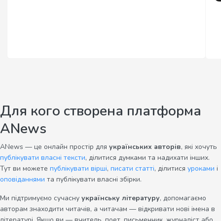
Для кого створена платформа
ANews
ANews — це онлайн простір для
українських авторів
, які хочуть
публікувати власні тексти
, ділитися думками та надихати інших.
Тут ви можете
публікувати вірші
,
писати статті
, ділитися
уроками
і
оповіданнями
та публікувати власні збірки.
Ми підтримуємо сучасну
українську літературу
, допомагаємо
авторам знаходити читачів, а читачам — відкривати нові імена в
літературі. Якщо ви — вчитель, поет, письменник, журналіст або