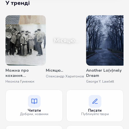
У тренді
Місяцю...
Можна про
Місяцю...
Another Lo(v)nely
У
кохання
Dream
Олександр Харитонов
С
помовчати
Неоніла Гуменюк
George Y. Lawlett
Читати
Писати
Добірки, новинки
Публікуйте твори