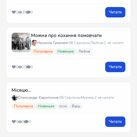
Читати
2
39
0
Можна про кохання помовчати
Неоніла Гуменюк
06 Серпень
Любов
1 хв читати
Популярна
Новеньке
Любов
Читати
0
10
0
Місяцю...
Олександр Харитонов
06 Серпень
Музика
2 хв читати
Популярна
Новеньке
пісні
Вірш
Читати
0
9
0