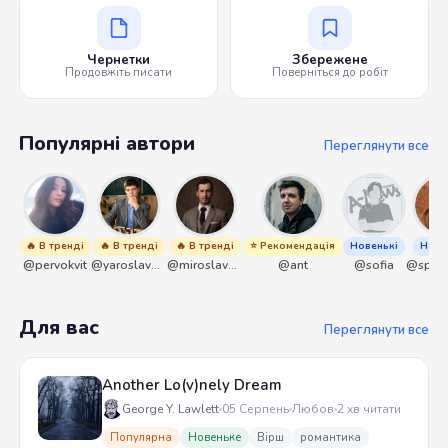
Чернетки
Збережене
Продовжіть писати
Поверніться до робіт
Популярні автори
Переглянути все
🔥 В тренді
🔥 В тренді
🔥 В тренді
⭐ Рекомендація
Новенькі
Нове
@pervokvit
@yaroslavbrunko
@miroslavmaniyk
@ant
@sofia
Для вас
Переглянути все
Another Lo(v)nely Dream
George Y. Lawlett
05 Серпень
Любов
2 хв читати
Популярна
Новеньке
Вірш
романтика