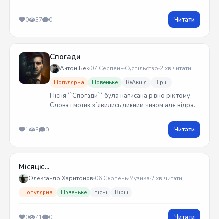
Читати
0
37
0
Спогади
Антон Бек
07 Серпень
Суспільство
2 хв читати
Популярна
Новеньке
ReАкція
Вірш
Пісня ``Спогади`` була написана рівно рік тому.
Слова і мотив зʼявились дивним чином але відразу
встиг записати на гітарі. Трек вийшов у жовтні
2025 року
Читати
1
3
0
Місяцю...
Олександр Харитонов
06 Серпень
Музика
2 хв читати
Популярна
Новеньке
пісні
Вірш
Читати
0
41
0