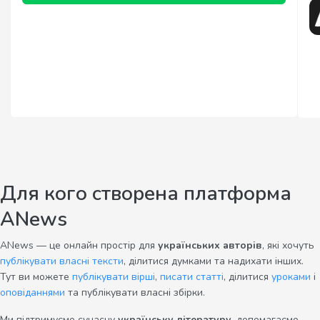
Для кого створена платформа
ANews
ANews — це онлайн простір для
українських авторів
, які хочуть
публікувати власні тексти
, ділитися думками та надихати інших.
Тут ви можете
публікувати вірші
,
писати статті
, ділитися
уроками
і
оповіданнями
та публікувати власні збірки.
Ми підтримуємо сучасну
українську літературу
, допомагаємо