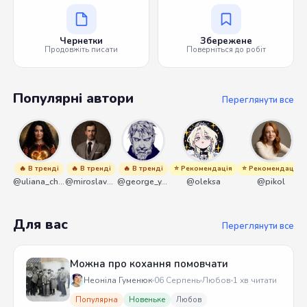
Чернетки
Збережене
Продовжіть писати
Поверніться до робіт
Популярні автори
Переглянути все
🔥 В тренді
🔥 В тренді
🔥 В тренді
⭐ Рекомендація
⭐ Рекомендація
@uliana_chernenko
@miroslavmaniyk
@george_y_lawlett
@oleksa
@pikol
Для вас
Переглянути все
Можна про кохання помовчати
Неоніла Гуменюк
06 Серпень
Любов
1 хв читати
Популярна
Новеньке
Любов