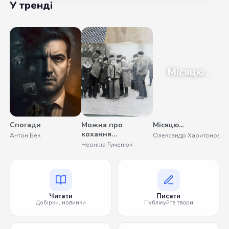
У тренді
Місяцю...
Спогади
Можна про
Місяцю...
У
кохання
Антон Бек
Олександр Харитонов
С
помовчати
Неоніла Гуменюк
Читати
Писати
Добірки, новинки
Публікуйте твори