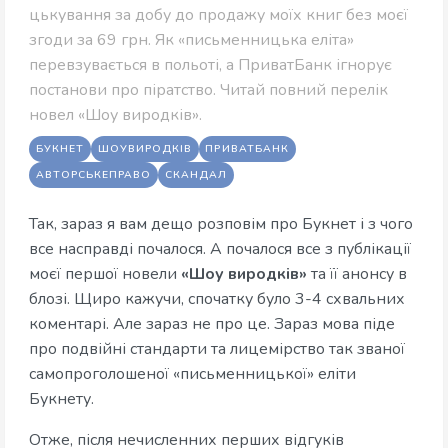
цькування за добу до продажу моїх книг без моєї
згоди за 69 грн. Як «письменницька еліта»
перевзувається в польоті, а ПриватБанк ігнорує
постанови про піратство. Читай повний перелік
новел «Шоу виродків».
БУКНЕТ
ШОУВИРОДКІВ
ПРИВАТБАНК
АВТОРСЬКЕПРАВО
СКАНДАЛ
Так, зараз я вам дещо розповім про Букнет і з чого
все насправді почалося. А почалося все з публікації
моєї першої новели
«Шоу виродків»
та її анонсу в
блозі. Щиро кажучи, спочатку було 3-4 схвальних
коментарі. Але зараз не про це. Зараз мова піде
про подвійні стандарти та лицемірство так званої
самопроголошеної «письменницької» еліти
Букнету.
Отже, після нечисленних перших відгуків