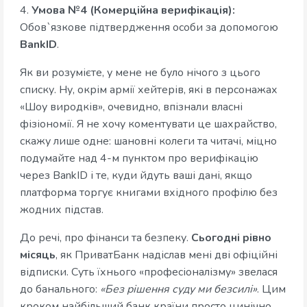
4.
Умова №4 (Комерційна верифікація):
Обов`язкове підтвердження особи за допомогою
BankID
.
Як ви розумієте, у мене не було нічого з цього
списку. Ну, окрім армії хейтерів, які в персонажах
«Шоу виродків», очевидно, впізнали власні
фізіономії. Я не хочу коментувати це шахрайство,
скажу лише одне: шановні колеги та читачі, міцно
подумайте над 4-м пунктом про верифікацію
через BankID і те, куди йдуть ваші дані, якщо
платформа торгує книгами вхідного профілю без
жодних підстав.
До речі, про фінанси та безпеку.
Сьогодні рівно
місяць
, як ПриватБанк надіслав мені дві офіційні
відписки. Суть їхнього «професіоналізму» звелася
до банального:
«Без рішення суду ми безсилі»
. Цим
кроком найбільший банк країни просто цинічно