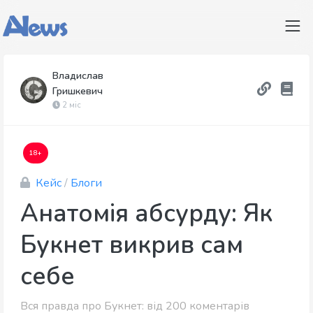
Владислав
Гришкевич
2 міс
18+
Кейс
/
Блоги
Анатомія абсурду: Як
Букнет викрив сам
себе
Вся правда про Букнет: від 200 коментарів