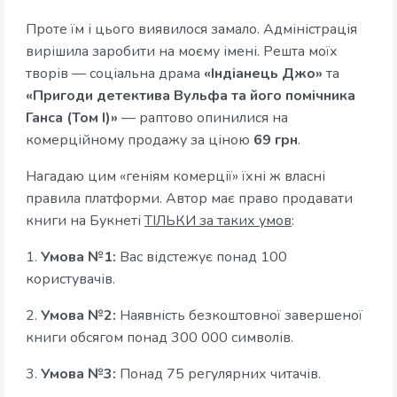
Проте їм і цього виявилося замало. Адміністрація
вирішила заробити на моєму імені. Решта моїх
творів — соціальна драма
«Індіанець Джо»
та
«Пригоди детектива Вульфа та його помічника
Ганса (Том І)»
— раптово опинилися на
комерційному продажу за ціною
69 грн
.
Нагадаю цим «геніям комерції» їхні ж власні
правила платформи. Автор має право продавати
книги на Букнеті
ТІЛЬКИ за таких умов
:
1.
Умова №1:
Вас відстежує понад 100
користувачів.
2.
Умова №2:
Наявність безкоштовної завершеної
книги обсягом понад 300 000 символів.
3.
Умова №3:
Понад 75 регулярних читачів.