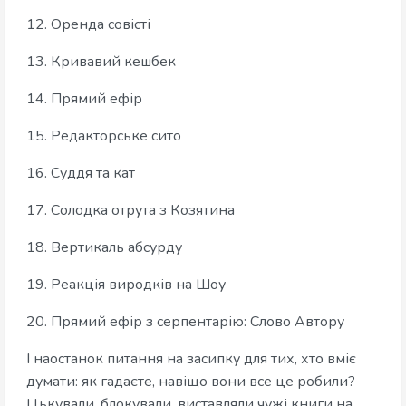
12. Оренда совісті
13. Кривавий кешбек
14. Прямий ефір
15. Редакторське сито
16. Суддя та кат
17. Солодка отрута з Козятина
18. Вертикаль абсурду
19. Реакція виродків на Шоу
20. Прямий ефір з серпентарію: Слово Автору
І наостанок питання на засипку для тих, хто вміє
думати: як гадаєте, навіщо вони все це робили?
Цькували, блокували, виставляли чужі книги на