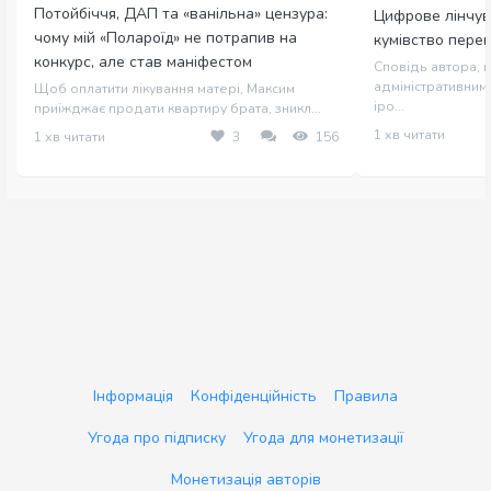
Потойбіччя, ДАП та «ванільна» цензура:
Цифрове лінчув
чому мій «Полароїд» не потрапив на
кумівство пере
конкурс, але став маніфестом
Сповідь автора, щ
адміністративним 
Щоб оплатити лікування матері, Максим
іро...
приїжджає продати квартиру брата, зникл...
1 хв читати
1 хв читати
3
156
Інформація
Конфіденційність
Правила
Угода про підписку
Угода для монетизації
Монетизація авторів