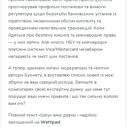
проігнорував профільні постанови та вимоги
регулятора щодо боротьби банківських установ із
піратством, незаконним обігом контенту та
проведенням нелегальних транзакцій. Коли
йдеться про безпеку клієнта та міжнародне право
— у них лапки. Але нічого, НБУ та міжнародні
платіжні системи Visa/Mastercard незабаром
нагадають їм зміст цих постанов.
А тепер, шановні читачі, модератори та «елітні»
автори Букнету, я виставляю список новел із моєї
збірки на ваш суворий розсуд. Залиште в
коментарях свою експертну думку: що саме тут
порушує ваші ніжні правила і що так сильно кололо
вам очі?
Повний текст «Шоу» вже давно і надійно
захищений на
Wattpad
: