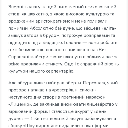
Зверніть увагу на цей витончений психологічний
етюд: як шляхетно, з якою високою культурою та
вродженим аристократизмом мене поливали
помиями! Абсолютно байдуже, що місцева «еліта»
змішує автора з брудом, погрожує розправами та
підводить під ліквідацію. Головне — вони роблять
це з безмежною повагою і виключно на «Ви».
Справжні майстри слова: плюнути в обличчя, але за
всіма правилами етикету. Оце і є справжній рівень
культури нашого серпентарію.
Але абсурд лише набирав оберти. Персонаж, який
прозоро натякав на «розстрільні списки»,
наступного дня створив поетичний марафон
«Лицемір», де закликав висміювати лицемірство у
віршованій формі. І сталося це акурат у «день
дурня» — 1 квітня, коли мій акаунт заблокували, а
збірку «Шоу виродків» видалили з платформи.