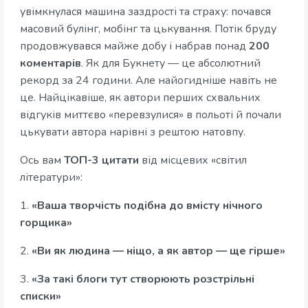
увімкнулася машина заздрості та страху: почався
масовий булінг, мобінг та цькування. Потік бруду
продовжувався майже добу і набрав понад
200
коментарів
. Як для Букнету — це абсолютний
рекорд за 24 години. Але найогидніше навіть не
це. Найцікавіше, як автори перших схвальних
відгуків миттєво «перевзулися» в польоті й почали
цькувати автора нарівні з рештою натовпу.
Ось вам
ТОП-3 цитати
від місцевих «світил
літератури»:
1.
«Ваша творчість подібна до вмісту нічного
горщика»
2.
«Ви як людина — ніщо, а як автор — ще гірше»
3.
«За такі блоги тут створюють розстрільні
списки»