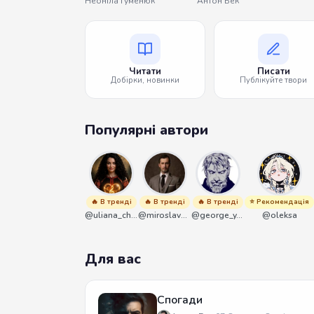
Неоніла Гуменюк
Антон Бек
Читати
Писати
Добірки, новинки
Публікуйте твори
Популярні автори
🔥 В тренді
🔥 В тренді
🔥 В тренді
⭐ Рекомендація
@uliana_chernenko
@miroslavmaniyk
@george_y_lawlett
@oleksa
Для вас
Спогади