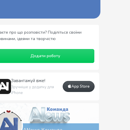
аєте про що розповісти? Поділіться своїми
овинами, ідеями та творчістю
Додати роботу
Завантажуй вже!
App Store
Зручніше у додатку для
iPhone
ANews Команда