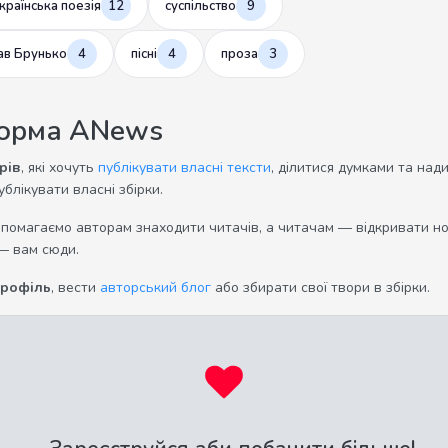
країнська поезія
12
суспільство
9
ав Брунько
4
пісні
4
проза
3
форма ANews
рів
, які хочуть
публікувати власні тексти
, ділитися думками та над
ублікувати власні збірки.
опомагаємо авторам знаходити читачів, а читачам — відкривати нов
— вам сюди.
профіль
, вести
авторський блог
або збирати свої твори в збірки.