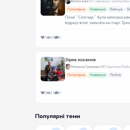
Антон Бек
07 Серпень
Суспільство
Популярна
Новеньке
ReАкція
В
Пісня ``Спогади`` була написана рів
відразу встиг записати на гітарі. Тр
1
26
0
Зірка кохання
Неоніла Гуменюк
08 Серпень
Люб
Популярна
Новеньке
Любов
0
13
0
Популярні теми