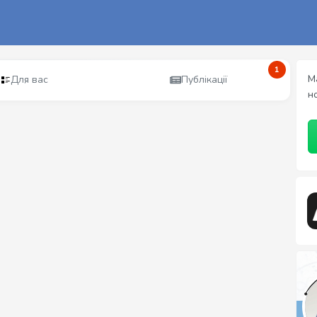
1
М
Для вас
Публікації
н