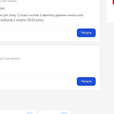
2 хв читати
ірш
но рік тому. Слова і мотив зʼявились дивним чином але
ек вийшов у жовтні 2025 року
Читати
ов
1 хв читати
Читати