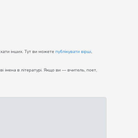
ихати інших. Тут ви можете
публікувати вірші
,
і імена в літературі. Якщо ви — вчитель, поет,