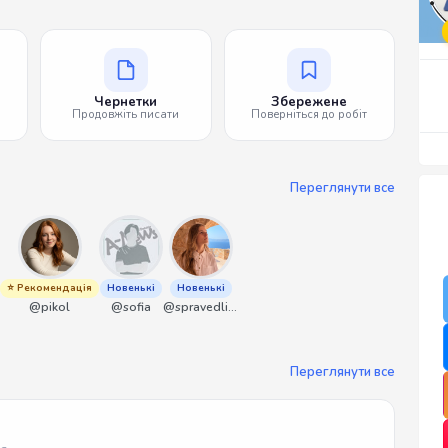
Чернетки
Збережене
Продовжіть писати
Поверніться до робіт
Переглянути все
⭐ Рекомендація
Новенькі
Новенькі
@pikol
@sofia
@spravedliwa
Переглянути все