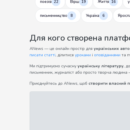
поезія
22
Вірш
19
Життя
16
у
письменництво
8
Україна
6
Яросл
Для кого створена плат
ANews — це онлайн простір для
українських авто
писати статті
, ділитися
уроками
і
оповіданнями
та п
Ми підтримуємо сучасну
українську літературу
, д
письменник, журналіст або просто творча людина 
Приєднуйтесь до ANews, щоб
створити власний 