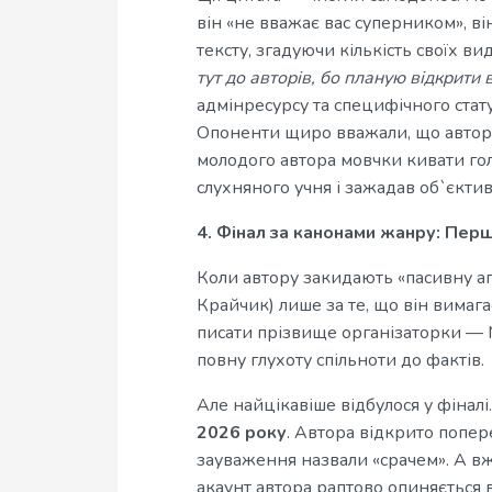
він «не вважає вас суперником», ві
тексту, згадуючи кількість своїх в
тут до авторів, бо планую відкрити
адмінресурсу та специфічного стату
Опоненти щиро вважали, що автори
молодого автора мовчки кивати го
слухняного учня і зажадав об`єкти
4. Фінал за канонами жанру: Пер
Коли автору закидають «пасивну аг
Крайчик) лише за те, що він вимаг
писати прізвище організаторки — М
повну глухоту спільноти до фактів.
Але найцікавіше відбулося у фінал
2026 року
. Автора відкрито попер
зауваження назвали «срачем». А в
акаунт автора раптово опиняється 