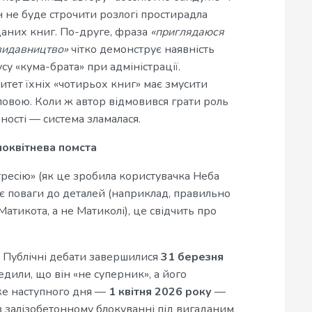
н не буде строчити розлогі простирадла
иданих книг. По-друге, фраза
«приглядаюся
 видавництво»
чітко демонструє наявність
су «кума-брата» при адміністрації.
тет їхніх «чотирьох книг» має змусити
ловою. Коли ж автор відмовився грати роль
вності — система зламалася.
шоквітнева помста
ресію» (як це зробила користувачка Неба
ає поваги до деталей (наприклад, правильно
атикота, а не Матиколі), це свідчить про
і. Публічні дебати завершилися
31 березня
едили, що він «не суперник», а його
же наступного дня —
1 квітня 2026 року
—
в залізобетонному блокуванні під вигаданим