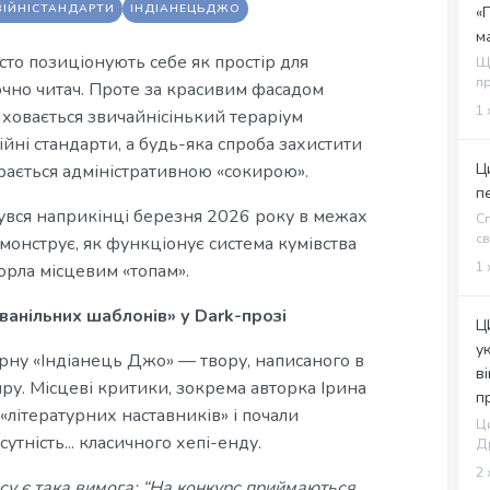
ІЙНІСТАНДАРТИ
ІНДІАНЕЦЬДЖО
«
м
сто позиціонують себе як простір для
Щ
пр
лючно читач. Проте за красивим фасадом
1 
 ховається звичайнісінький тераріум
йні стандарти, а будь-яка спроба захистити
Ц
арається адміністративною «сокирою».
п
бувся наприкінці березня 2026 року в межах
Сп
св
онструє, як функціонує система кумівства
1 
горла місцевим «топам».
ванільних шаблонів» у Dark-прозі
Ц
у
рну «Індіанець Джо» — твору, написаного в
в
ру. Місцеві критики, зокрема авторка Ірина
п
«літературних наставників» і почали
Ци
утність... класичного хепі-енду.
Др
2 
рсу є така вимога: “На конкурс приймаються