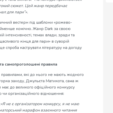
рстокий сюжет. Цей жанр передбачає
ал для пари”».
стичний вестерн під шаблони «рожево-
йменше комічно. Жанр Dark за своєю
й інтенсивності, темах влади, зради та
щасливого кінця для пари» в суворій
це спроба каструвати літературу на догоду
ь та самопроголошені правила
 правилами, які до нього не мають жодного
торка заходу, Джульєта Матикота, сама ж
е має до великого офіційного конкурсу
и організаційного відношення:
:
«Я не є організатором конкурсу, я не маю
 аматорський марафон взаємного читання