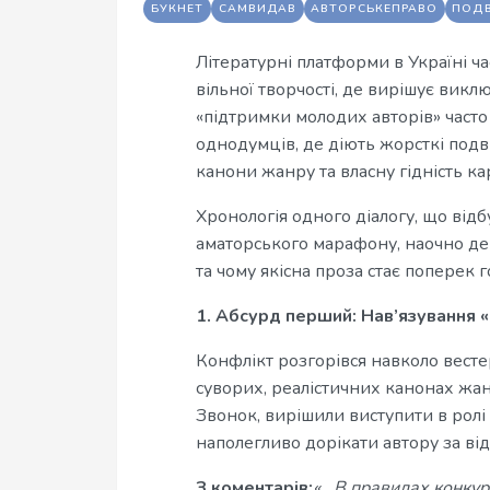
БУКНЕТ
САМВИДАВ
АВТОРСЬКЕПРАВО
ПОДВ
Літературні платформи в Україні ча
вільної творчості, де вирішує вик
«підтримки молодих авторів» часто
однодумців, де діють жорсткі подві
канони жанру та власну гідність к
Хронологія одного діалогу, що від
аматорського марафону, наочно дем
та чому якісна проза стає поперек 
1. Абсурд перший: Нав’язування «
Конфлікт розгорівся навколо весте
суворих, реалістичних канонах жан
Звонок, вирішили виступити в ролі 
наполегливо дорікати автору за відс
З коментарів:
«...В правилах конку