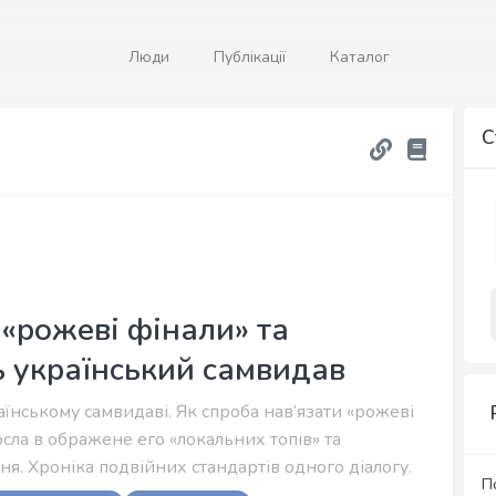
Люди
Публікації
Каталог
С
 «рожеві фінали» та
 український самвидав
аїнському самвидаві. Як спроба нав’язати «рожеві
сла в ображене его «локальних топів» та
я. Хроніка подвійних стандартів одного діалогу.
П