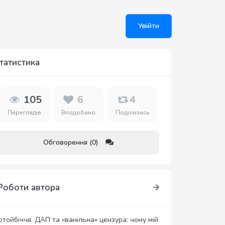
Увійти
татистика
105
6
4
Переглядів
Вподобано
Поділились
Обговорення (0)
Роботи автора
отойбіччя, ДАП та «ванільна» цензура: чому мій