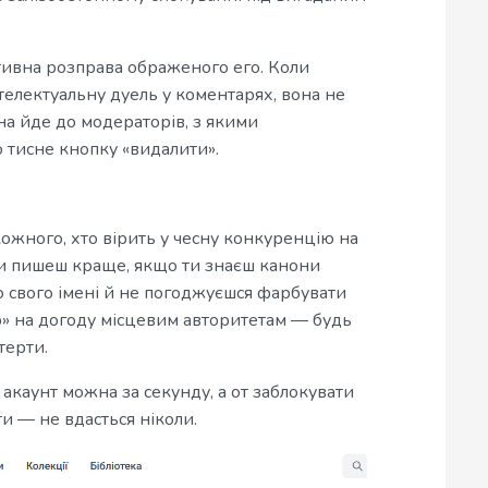
ативна розправа ображеного его. Коли
нтелектуальну дуель у коментарях, вона не
на йде до модераторів, з якими
то тисне кнопку «видалити».
кожного, хто вірить у чесну конкуренцію на
и пишеш краще, якщо ти знаєш канони
о свого імені й не погоджуєшся фарбувати
ір» на догоду місцевим авторитетам — будь
терти.
 акаунт можна за секунду, а от заблокувати
ти — не вдасться ніколи.