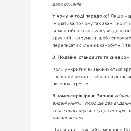
дарк романів».
У чому ж тоді парадокс?
Якщо мар
ініціатива, то чому так звані «кри
комерційного конкурсу як до істини
зручний інструмент, щоб психологіч
переписати сильний, самобутній тві
3. Подвійні стандарти та синдром 
Коли у «критиків» закінчуються ар
головний козир — міряння регаліям
пасивну агресію.
З коментарів Ірини Звонок:
«Навіщ
видані книги... плюс ще два виданн
своє і приглядаюся тут до авторів, 
видавництво».
Ця цитата — чистий самодонос. По