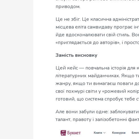
приводом.
Це не збіг. Це класична адміністр
місцева еліта самвидаву програє і
йде вдосконалювати свій стиль. Во
«приглядається до авторів», і прос
Замість висновку
Цей кейс — повчальна історія для 
літературних майданчиках. Якщо т
жанру, якщо ти вимагаєш поваги д
свої похмурі світи у «рожевий кол
готовий, що система спробує тебе с
Але вони забули одне: заблокувати
талант, правоту і залізобетонні фак