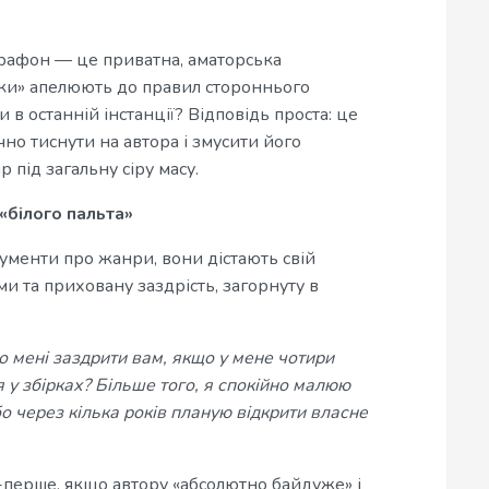
афон — це приватна, аматорська
тики» апелюють до правил стороннього
 в останній інстанції? Відповідь проста: це
но тиснути на автора і змусити його
р під загальну сіру масу.
«білого пальта»
гументи про жанри, вони дістають свій
и та приховану заздрість, загорнуту в
о мені заздрити вам, якщо у мене чотири
я у збірках? Більше того, я спокійно малюю
бо через кілька років планую відкрити власне
-перше, якщо автору «абсолютно байдуже» і