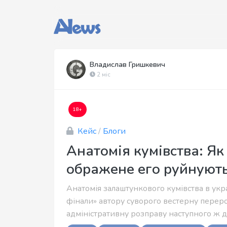
Владислав Гришкевич
2 міс
18+
Кейс
/
Блоги
Анатомія кумівства: Як
ображене его руйнують
Анатомія залаштункового кумівства в укр
фінали» автору суворого вестерну переро
адміністративну розправу наступного ж дн