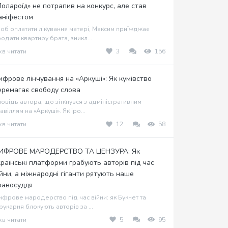
Полароїд» не потрапив на конкурс, але став
аніфестом
об оплатити лікування матері, Максим приїжджає
одати квартиру брата, зникл...
хв читати
3
156
ифрове лінчування на «Аркуші»: Як кумівство
еремагає свободу слова
овідь автора, що зіткнувся з адміністративним
авіллям на «Аркуші». Як іро...
хв читати
12
58
ИФРОВЕ МАРОДЕРСТВО ТА ЦЕНЗУРА: Як
країнські платформи грабують авторів під час
ійни, а міжнародні гіганти рятують наше
равосуддя
фрове мародерство під час війни: як Букнет та
укарня блокують авторів за ...
хв читати
5
95