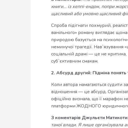
книги... із хеппі-ендом, попри жо
щасливий або умовно щасливий фін
Спроба підігнати похмурий, реалі
ванільного» роману виглядає щона
природою базується на психологічні
неминучої трагедії. Нав`язування «
соціальній драмі — це не критика, 
суб`єктивним смакам.
2. Абсурд другий: Підміна понят
Коли автора намагаються судити за
відношення — це абсурд. Організа
офіційно визнала, що її марафон н
платформи ЖОДНОГО юридичного ч
З коментарів Джульєти Матикоти
такої влади. Я лише організувала