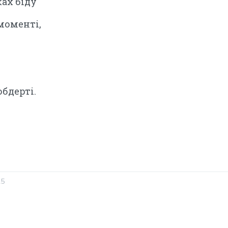
ах біду
 моменті,
обдерті.
25