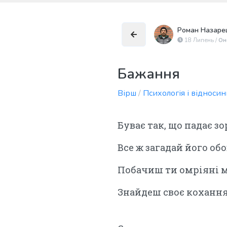
Роман Назаре
18 Липень /
Он
Бажання
Вірш
/
Психологія і відноси
Буває так, що падає з
Все ж загадай його обо
Побачиш ти омріяні м
Знайдеш своє кохання