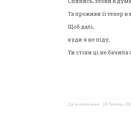
Спинись, злови в думк
Та проживи її тепер в
Щоб далі,
куди я не піду,
Ти стіни ці не бачила 
Дата написання : 18 Липень 20