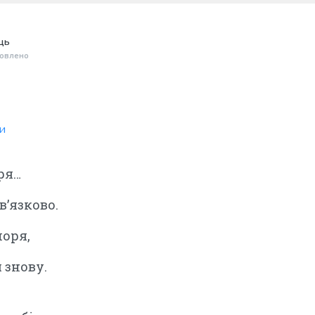
ць
овлено
ни
оря…
в’язково.
оря,
 знову.