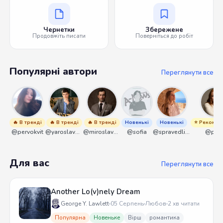
Чернетки
Збережене
Продовжіть писати
Поверніться до робіт
Популярні автори
Переглянути все
🔥 В тренді
🔥 В тренді
🔥 В тренді
Новенькі
Новенькі
⭐ Рекомен
@pervokvit
@yaroslavbrunko
@miroslavmaniyk
@sofia
@spravedliwa
@piko
Для вас
Переглянути все
Another Lo(v)nely Dream
George Y. Lawlett
05 Серпень
Любов
2 хв читати
Популярна
Новеньке
Вірш
романтика