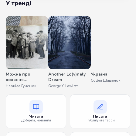
У тренді
Можна про
Another Lo(v)nely
Україна
С
кохання
Dream
Софія Шашенок
О
помовчати
Неоніла Гуменюк
George Y. Lawlett
Читати
Писати
Добірки, новинки
Публікуйте твори