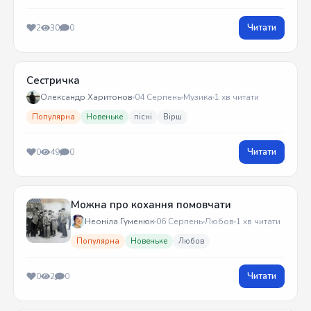
Читати
2
30
0
Сестричка
Олександр Харитонов
04 Серпень
Музика
1 хв читати
Популярна
Новеньке
пісні
Вірш
Читати
0
49
0
Можна про кохання помовчати
Неоніла Гуменюк
06 Серпень
Любов
1 хв читати
Популярна
Новеньке
Любов
Читати
0
2
0