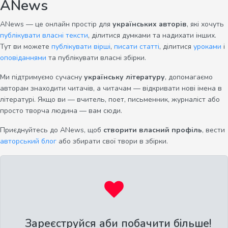
ANews
ANews — це онлайн простір для
українських авторів
, які хочуть
публікувати власні тексти
, ділитися думками та надихати інших.
Тут ви можете
публікувати вірші
,
писати статті
, ділитися
уроками
і
оповіданнями
та публікувати власні збірки.
Ми підтримуємо сучасну
українську літературу
, допомагаємо
авторам знаходити читачів, а читачам — відкривати нові імена в
літературі. Якщо ви — вчитель, поет, письменник, журналіст або
просто творча людина — вам сюди.
Приєднуйтесь до ANews, щоб
створити власний профіль
, вести
авторський блог
або збирати свої твори в збірки.
Зареєструйся аби побачити більше!