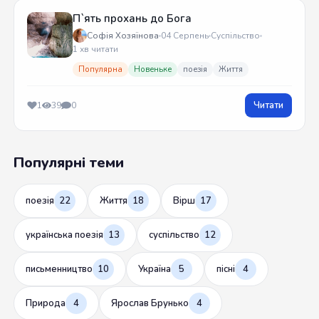
П`ять прохань до Бога
Софія Хозяїнова
04 Серпень
Суспільство
1 хв читати
Популярна
Новеньке
поезія
Життя
Читати
1
39
0
Популярні теми
поезія
22
Життя
18
Вірш
17
українська поезія
13
суспільство
12
письменництво
10
Україна
5
пісні
4
Природа
4
Ярослав Брунько
4