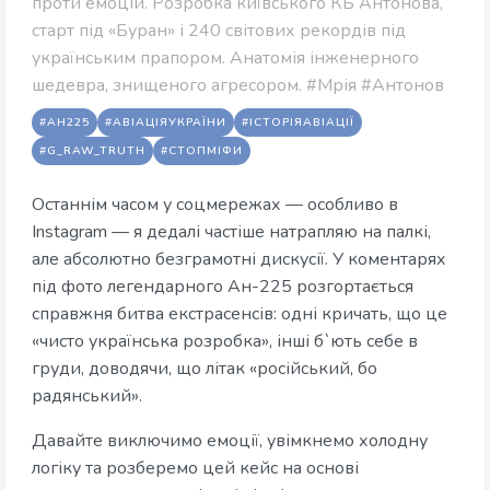
проти емоцій. Розробка київського КБ Антонова,
старт під «Буран» і 240 світових рекордів під
українським прапором. Анатомія інженерного
шедевра, знищеного агресором. #Мрія #Антонов
#АН225
#АВІАЦІЯУКРАЇНИ
#ІСТОРІЯАВІАЦІЇ
#G_RAW_TRUTH
#СТОПМІФИ
Останнім часом у соцмережах — особливо в
Instagram — я дедалі частіше натрапляю на палкі,
але абсолютно безграмотні дискусії. У коментарях
під фото легендарного Ан-225 розгортається
справжня битва екстрасенсів: одні кричать, що це
«чисто українська розробка», інші б`ють себе в
груди, доводячи, що літак «російський, бо
радянський».
Давайте виключимо емоції, увімкнемо холодну
логіку та розберемо цей кейс на основі