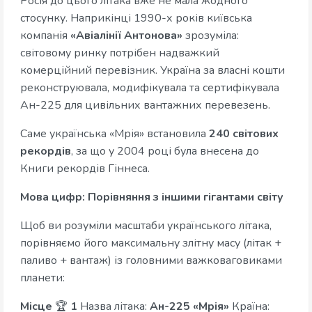
Росія до цього літака вже не мала жодного
стосунку. Наприкінці 1990-х років київська
компанія
«Авіалінії Антонова»
зрозуміла:
світовому ринку потрібен надважкий
комерційний перевізник. Україна за власні кошти
реконструювала, модифікувала та сертифікувала
Ан-225 для цивільних вантажних перевезень.
Саме українська «Мрія» встановила
240 світових
рекордів
, за що у 2004 році була внесена до
Книги рекордів Гіннеса.
Мова цифр: Порівняння з іншими гігантами світу
Щоб ви розуміли масштаби українського літака,
порівняємо його максимальну злітну масу (літак +
паливо + вантаж) із головними важковаговиками
планети:
Місце
🏆
1
Назва літака:
Ан-225 «Мрія»
Країна: