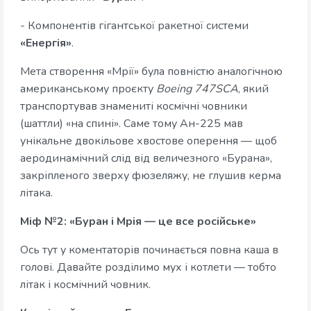
- Компонентів гігантської ракетної системи
«Енергія»
.
Мета створення «Мрії» була повністю аналогічною
американському проєкту
Boeing 747SCA
, який
транспортував знамениті космічні човники
(шаттли) «на спині». Саме тому Ан-225 мав
унікальне двокільове хвостове оперення — щоб
аеродинамічний слід від величезного «Бурана»,
закріпленого зверху фюзеляжу, не глушив керма
літака.
Міф №2: «Буран і Мрія — це все російське»
Ось тут у коментаторів починається повна каша в
голові. Давайте розділимо мух і котлети — тобто
літак і космічний човник.