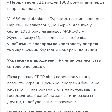
-
Перший політ:
21 грудня 1988 року літак вперше
відірвався від землі.
У 1989 році «Мрія» з «Бураном» на спині підкорила
Паризький авіасалон у Ле-Бурже. Але вже у
серпні 1993 року на авіашоу МАКС-93 у
Жуковському «Мрія» піднялася в небо
під
українським прапором на хвостовому оперенні
та з українським бортовим номером
UR-82060
.
Українське відродження: Як літак без місії став
світовою легендою
Після розпаду СРСР літак перейшов у повну
власність України. Космічної програми більше не
існувало, і гігант роками стояв на консервації в
Гостомелі, розібраний на запчастини разом із
другим, недобудованим фюзеляжем.