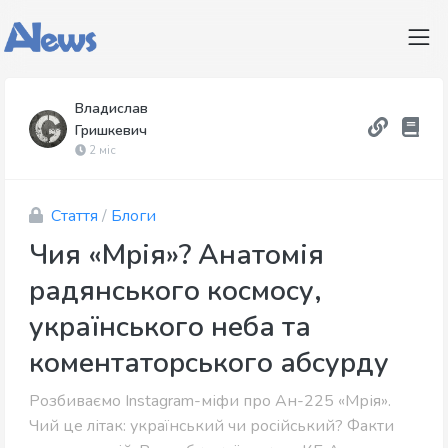
Владислав
Гришкевич
2 міс
Стаття
/
Блоги
Чия «Мрія»? Анатомія
радянського космосу,
українського неба та
коментаторського абсурду
Розбиваємо Instagram-міфи про Ан-225 «Мрія».
Чий це літак: український чи російський? Факти