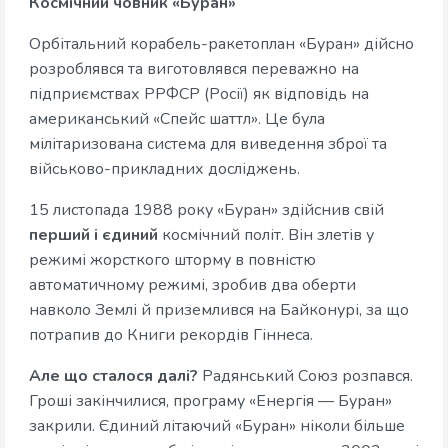
Космічний човник «Буран»
Орбітальний корабель-ракетоплан «Буран» дійсно
розроблявся та виготовлявся переважно на
підприємствах РРФСР (Росії) як відповідь на
американський «Спейс шаттл». Це була
мілітаризована система для виведення зброї та
військово-прикладних досліджень.
15 листопада 1988 року «Буран» здійснив свій
перший і єдиний
космічний політ. Він злетів у
режимі жорсткого шторму в повністю
автоматичному режимі, зробив два оберти
навколо Землі й приземлився на Байконурі, за що
потрапив до Книги рекордів Гіннеса.
Але що сталося далі?
Радянський Союз розпався.
Гроші закінчилися, програму «Енергія — Буран»
закрили. Єдиний літаючий «Буран» ніколи більше