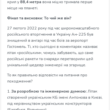
крил у
88,4 метра
вона міцно тримала перше
місце на планеті.
Фінал та висновки: То чий же він?
27 лютого 2022 року під час широкомасштабного
російського вторгнення в Україну Ан-225 був
знищений в ангарі під час боїв за аеропорт
Гостомель. Ті, хто сьогодні в коментарях називає
літак «російським», чомусь забувають, що саме
російські ракети та снаряди перетворили цей
унікальний шедевр інженерії на згарище.
То як правильно відповісти на питання про
походження?
1.
За розробкою та інженерною думкою:
Літак
створений українським КБ імені Антонова в Києві,
під керівництвом українських конструкторів
(Балабуєв, Вовнянко).