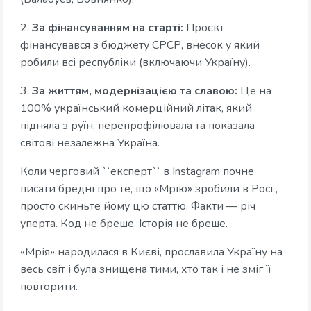
2.
За фінансуванням на старті:
Проєкт
фінансувався з бюджету СРСР, внесок у який
робили всі республіки (включаючи Україну).
3.
За життям, модернізацією та славою:
Це на
100% український комерційний літак, який
підняла з руїн, перепрофілювала та показала
світові незалежна Україна.
Коли черговий ``експерт`` в Instagram почне
писати бредні про те, що «Мрію» зробили в Росії,
просто скиньте йому цю статтю. Факти — річ
уперта. Код не бреше. Історія не бреше.
«Мрія» народилася в Києві, прославила Україну на
весь світ і була знищена тими, хто так і не зміг її
повторити.