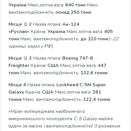
Україна
Макс.злітна вага:
640 тонн
Макс.
вантажопідйомність:
понад 250 тонн
Місце
🥈
2
Назва літака:
Ан-124
«Руслан»
Країна:
Україна
Макс.злітна вага:
405
тонн
Макс. вантажопідйомність:
до 120 тонн
(~22
одиниці зараз у РФ)
Місце
🥉
3
Назва літака:
Boeing 747-8
Freighter
Країна:
США
Макс.злітна вага:
447
тонн
Макс. вантажопідйомність:
132,6 тонни
Місце 4
Назва літака:
Lockheed C-5M Super
Galaxy
Країна:
США
Макс.злітна вага:
381
тонна
Макс. вантажопідйомність:
122,4 тонни
«Мрія» випереджала найближчого
американського конкурента
C-5 Galaxy
майже
вдвічі за масою і вантажопідйомністю! З розмахом