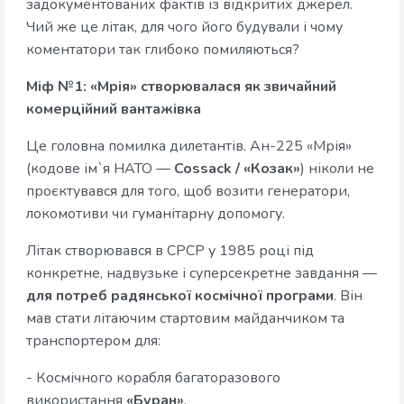
задокументованих фактів із відкритих джерел.
Чий же це літак, для чого його будували і чому
коментатори так глибоко помиляються?
Міф №1: «Мрія» створювалася як звичайний
комерційний вантажівка
Це головна помилка дилетантів. Ан-225 «Мрія»
(кодове ім`я НАТО —
Cossack / «Козак»
) ніколи не
проєктувався для того, щоб возити генератори,
локомотиви чи гуманітарну допомогу.
Літак створювався в СРСР у 1985 році під
конкретне, надвузьке і суперсекретне завдання —
для потреб радянської космічної програми
. Він
мав стати літаючим стартовим майданчиком та
транспортером для:
- Космічного корабля багаторазового
використання
«Буран»
.