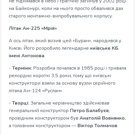
не піднімався в небо і трагічно загинув у 2002 році
на Байконурі, коли на нього просто обвалився дах
старого монтажно-випробувального корпусу.
Літак Ан-225 «Мрія»
А ось літак, який возив цей «Буран», народився у
Києві. Його розробило легендарне
київське КБ
імені Антонова
.
-
Терміни:
Розробка почалася в 1985 році і тривала
рекордно короткі 3,5 роки, тому що київські
конструктори взяли за основу вузли серійного
літака Ан-124 «Руслан».
-
Творці:
Загальне керівництво здійснював
генеральний конструктор
Петро Балабуєв
,
провідним конструктором був
Анатолій Вовнянко
,
а головним конструктором —
Віктор Толмачов
.