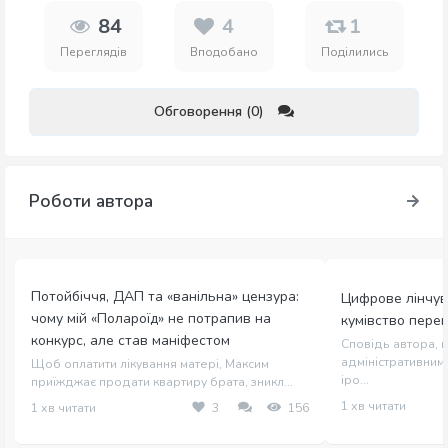
84
4
1
Переглядів
Вподобано
Поділились
Обговорення (0)
Роботи автора
Потойбіччя, ДАП та «ванільна» цензура:
Цифрове лінчув
чому мій «Полароїд» не потрапив на
кумівство пере
конкурс, але став маніфестом
Сповідь автора, щ
адміністративним 
Щоб оплатити лікування матері, Максим
іро...
приїжджає продати квартиру брата, зникл...
1 хв читати
1 хв читати
3
156