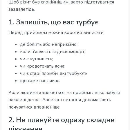
Щоб візит був спокійнішим, варто підготуватися
заздалегідь.
1. Запишіть, що вас турбує
Перед прийомом можна коротко виписати:
де болить або неприємно;
коли з’являється дискомфорт;
чи є чутливість;
чи кровоточать ясна;
чи є старі пломби, які турбують;
що саме вас лякає.
Коли людина хвилюється, на прийомі легко забути
важливі деталі. Записані питання допомагають
почуватися впевненіше.
2. Не плануйте одразу складне
лікування