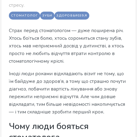
стресу.
СТОМАТОЛОГ
ЗУБИ
ЗДОРОВ&#039;Я
​Страх перед стоматологом — дуже поширена річ.
Хтось боїться болю, хтось соромиться стану зубів,
хтось мав неприємний досвід у дитинстві, а хтось
просто не любить відчуття втрати контролю в
стоматологічному кріслі.
Іноді люди роками відкладають візит не тому, що
їм байдуже до здоров’я, а тому що страшно почути
діагноз, побачити вартість лікування або знову
пережити неприємні відчуття. Але чим довше
відкладати, тим більше невідомості накопичується
— і тим складніше зробити перший крок.
Чому люди бояться