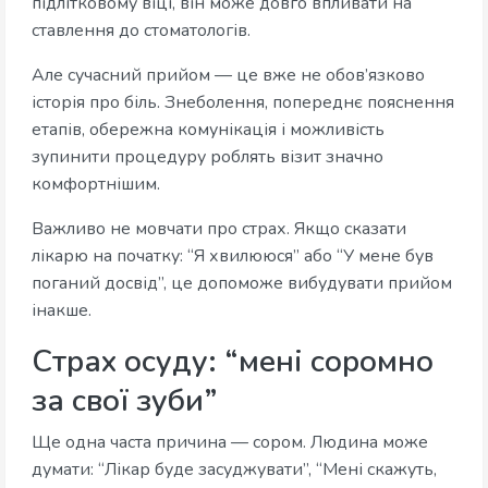
підлітковому віці, він може довго впливати на
ставлення до стоматологів.
Але сучасний прийом — це вже не обов’язково
історія про біль. Знеболення, попереднє пояснення
етапів, обережна комунікація і можливість
зупинити процедуру роблять візит значно
комфортнішим.
Важливо не мовчати про страх. Якщо сказати
лікарю на початку: “Я хвилююся” або “У мене був
поганий досвід”, це допоможе вибудувати прийом
інакше.
Страх осуду: “мені соромно
за свої зуби”
Ще одна часта причина — сором. Людина може
думати: “Лікар буде засуджувати”, “Мені скажуть,