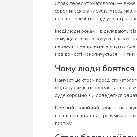
​Страх перед стоматологом — дуже п
соромиться стану зубів, хтось мав 
просто не любить відчуття втрати к
Іноді люди роками відкладають візи
тому що страшно почути діагноз, по
пережити неприємні відчуття. Але 
невідомості накопичується — і тим
Чому люди бояться
Найчастіше страх перед стоматолог
людину лякає невідомість: що скажу
буде соромно, чи доведеться одразу
Перший спокійний крок — не лікува
поставити питання, зрозуміти реаль
поспіху.