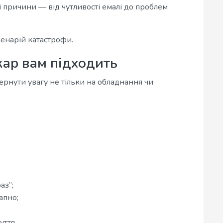
 причини — від чутливості емалі до проблем
ценарій катастрофи.
кар вам підходить
ернути увагу не тільки на обладнання чи
аз”;
апно;
уття.