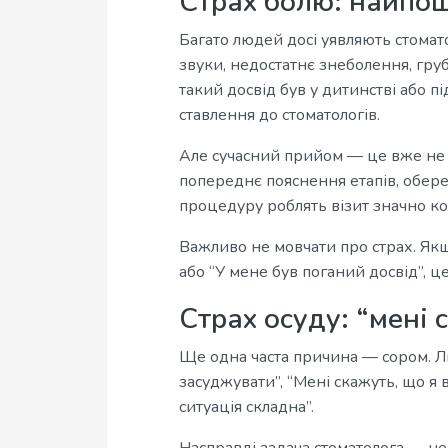
Страх болю: найпо
Багато людей досі уявляють стомат
звуки, недостатнє знеболення, груб
такий досвід був у дитинстві або п
ставлення до стоматологів.
Але сучасний прийом — це вже не о
попереднє пояснення етапів, обер
процедуру роблять візит значно к
Важливо не мовчати про страх. Якщ
або “У мене був поганий досвід”, 
Страх осуду: “мені 
Ще одна часта причина — сором. Л
засуджувати”, “Мені скажуть, що я 
ситуація складна”.