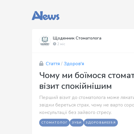
Щоденник Стоматолога
2 міс
Стаття
/
Здоров'я
Чому ми боїмося стомат
візит спокійнішим
Перший візит до стоматолога може лякати
звідки береться страх, чому не варто соро
консультації без зайвого стресу.
СТОМАТОЛОГ
ЗУБИ
ЗДОРОВ&#039;Я