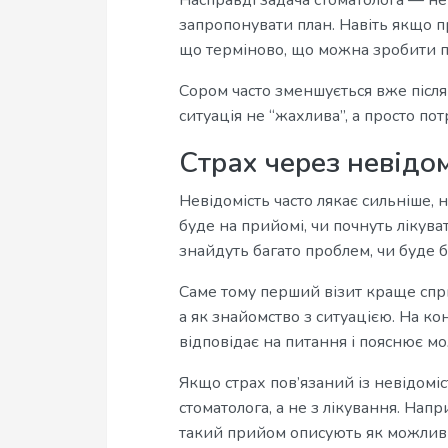
Насправді задача стоматолога — не 
запропонувати план. Навіть якщо пр
що терміново, що можна зробити піз
Сором часто зменшується вже після
ситуація не “жахлива”, а просто пот
Страх через невідом
Невідомість часто лякає сильніше, 
буде на прийомі, чи почнуть лікува
знайдуть багато проблем, чи буде б
Саме тому перший візит краще спри
а як знайомство з ситуацією. На кон
відповідає на питання і пояснює мо
Якщо страх пов’язаний із невідоміс
стоматолога, а не з лікування. Напр
такий прийом описують як можливіс