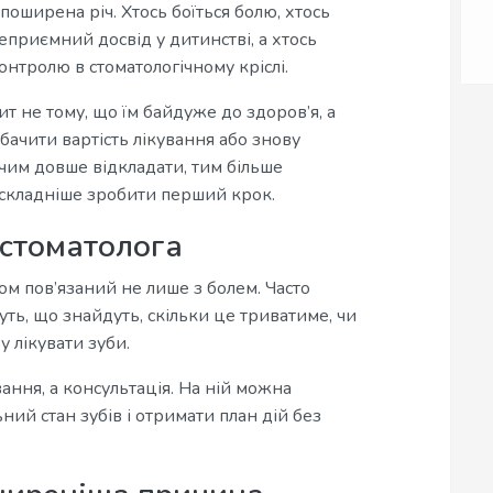
оширена річ. Хтось боїться болю, хтось
неприємний досвід у дитинстві, а хтось
онтролю в стоматологічному кріслі.
т не тому, що їм байдуже до здоров’я, а
бачити вартість лікування або знову
чим довше відкладати, тим більше
 складніше зробити перший крок.
 стоматолога
ом пов’язаний не лише з болем. Часто
ть, що знайдуть, скільки це триватиме, чи
 лікувати зуби.
ння, а консультація. На ній можна
ний стан зубів і отримати план дій без