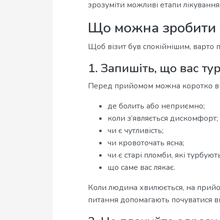
зрозуміти можливі етапи лікування 
Що можна зробити 
Щоб візит був спокійнішим, варто п
1. Запишіть, що вас ту
Перед прийомом можна коротко в
де болить або неприємно;
коли з’являється дискомфорт;
чи є чутливість;
чи кровоточать ясна;
чи є старі пломби, які турбують
що саме вас лякає.
Коли людина хвилюється, на прийом
питання допомагають почуватися в