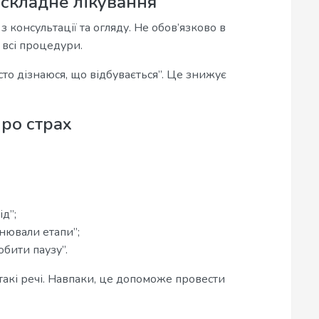
 складне лікування
 консультації та огляду. Не обов’язково в
всі процедури.
то дізнаюся, що відбувається”. Це знижує
про страх
д”;
нювали етапи”;
обити паузу”.
такі речі. Навпаки, це допоможе провести