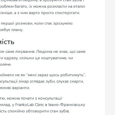
оцінювати людину, а зрозуміти стан зубів і
облем багато, їх можна розкласти на етапи:
ніше, а з чим варто просто спостерігати.
 першої розмови, коли стає зрозуміло:
ребує плану.
ість
ніж саме лікування. Людина не знає, що саме
ти одразу, скільки це коштуватиме, чи
оляче.
ймати не як “мені зараз щось робитимуть”,
сультації лікар оглядає зуби, слухає скарги,
жливі варіанти.
тю, можна почати з консультації
иклад, у FrankoLab Clinic в Івано-Франківську
ть спокійно обговорити стан зубів,