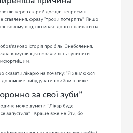
ширеніша причина
ологію через старий досвід: неприємні
е ставлення, фразу “трохи потерпіть”. Якщо
ідлітковому віці, він може довго впливати на
бов’язково історія про біль. Знеболення,
ежна комунікація і можливість зупинити
омфортнішим.
о сказати лікарю на початку: “Я хвилююся”
це допоможе вибудувати прийом інакше.
соромно за свої зуби”
юдина може думати: “Лікар буде
все запустила”, “Краще вже не йти, бо