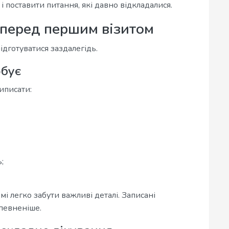
і поставити питання, які давно відкладалися.
перед першим візитом
ідготуватися заздалегідь.
рбує
иписати:
;
і легко забути важливі деталі. Записані
певненіше.