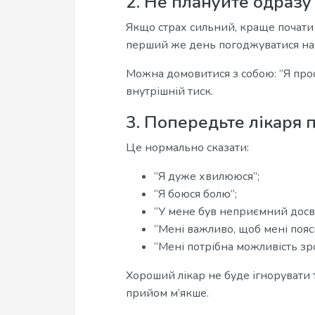
2. Не плануйте одразу
Якщо страх сильний, краще почати з
перший же день погоджуватися на 
Можна домовитися з собою: “Я прос
внутрішній тиск.
3. Попередьте лікаря 
Це нормально сказати:
“Я дуже хвилююся”;
“Я боюся болю”;
“У мене був неприємний досві
“Мені важливо, щоб мені пояс
“Мені потрібна можливість зр
Хороший лікар не буде ігнорувати 
прийом м’якше.