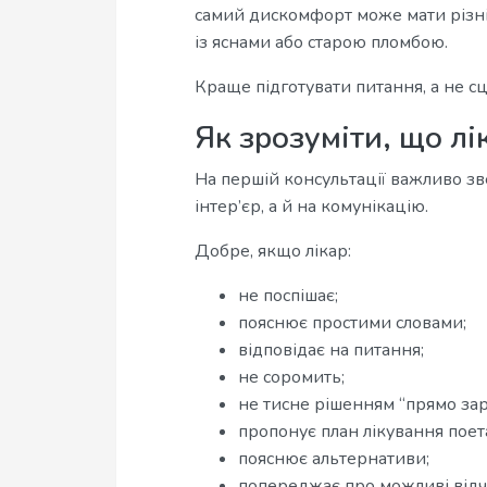
самий дискомфорт може мати різні
із яснами або старою пломбою.
Краще підготувати питання, а не с
Як зрозуміти, що лі
На першій консультації важливо зв
інтер’єр, а й на комунікацію.
Добре, якщо лікар:
не поспішає;
пояснює простими словами;
відповідає на питання;
не соромить;
не тисне рішенням “прямо зар
пропонує план лікування поет
пояснює альтернативи;
попереджає про можливі відч