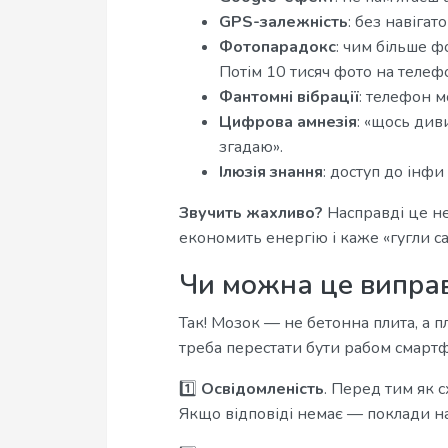
GPS-залежність
: без навігат
Фотопарадокс
: чим більше 
Потім 10 тисяч фото на телефо
Фантомні вібрації
: телефон м
Цифрова амнезія
: «щось див
згадаю».
Ілюзія знання
: доступ до інф
Звучить жахливо?
Насправді це не
економить енергію і каже «гугли са
Чи можна це випра
Так! Мозок — не бетонна плита, а 
треба перестати бути рабом смартфо
1️⃣
Освідомленість
. Перед тим як 
Якщо відповіді немає — поклади н