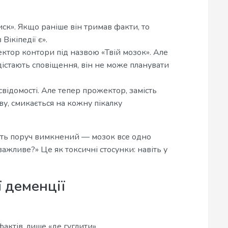
ск». Якщо раніше він тримав факти, то
Вікіпедії є».
тор контори під назвою «Твій мозок». Але
 дістають сповіщення, він не може планувати
ідомості. Але тепер прожектор, замість
ву, смикається на кожну пікалку
ить поруч вимкнений — мозок все одно
ажливе?» Це як токсичні стосунки: навіть у
 деменції
фактів, лише «де гуглити».