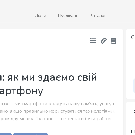
Люди
Публікації
Каталог
С
 як ми здаємо свій
мартфону
ї» — як смартфони крадуть нашу пам’ять, увагу і
гано: якщо правильно користуватися технологіями,
ером для мозку. Головне — перестати бути рабом
Щ