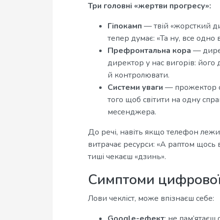
Три головні «жертви прогресу»:
Гіпокамп
— твій «жорсткий ди
тепер думає: «Та ну, все одно в 
Префронтальна кора
— дирек
директор у нас вигорів: його
й контролювати.
Системи уваги
— прожектор св
того щоб світити на одну спра
месенджера.
До речі, навіть якщо телефон леж
витрачає ресурси: «А раптом щось в
тиші чекаєш «дзинь».
Симптоми цифрової
Лови чекліст, може впізнаєш себе:
Google-ефект
: не пам’ятаєш 