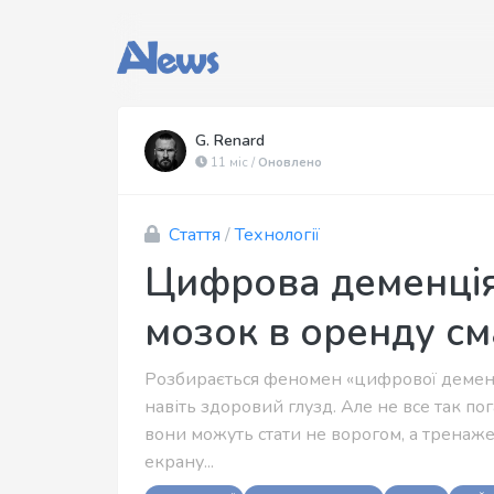
G. Renard
11 міс /
Оновлено
Стаття
/
Технології
Цифрова деменція:
мозок в оренду с
Розбирається феномен «цифрової деменці
навіть здоровий глузд. Але не все так по
вони можуть стати не ворогом, а тренаж
екрану...