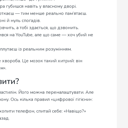
ора губишся навіть у власному дворі.
фоткаєш — тим менше реально пам’ятаєш.
ні й нуль спогадів.
овчить, а тобі здається, що дзвонить.
ився на YouTube, але що саме — хоч убий не
и плутаєш із реальним розумінням.
 хвороба. Це мозок такий хитрий: він
м».
вити?
пластилін. Його можна переналаштувати. Але
ну. Ось кілька правил «цифрової гігієни»:
схопити телефон, спитай себе: «Навіщо?»
азад.