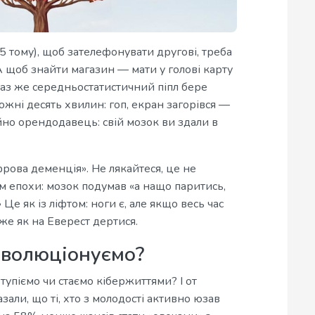
15 тому), щоб зателефонувати другові, треба
А щоб знайти магазин — мати у голові карту
араз же середньостатистичний піпл бере
ожні десять хвилин: гоп, екран загорівся —
йно орендодавець: свій мозок ви здали в
ова деменція». Не лякайтеся, це не
ом епохи: мозок подумав «а нащо паритись,
Це як із ліфтом: ноги є, але якщо весь час
же як на Еверест дертися.
еволюціонуємо?
тупіємо чи стаємо кібержиттями? І от
зали, що ті, хто з молодості активно юзав