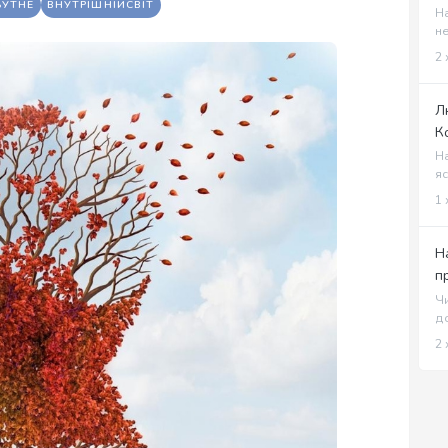
УТНЕ
ВНУТРІШНІЙСВІТ
На
не
2 
Л
К
На
яс
1 
Н
п
Чи
до
2 