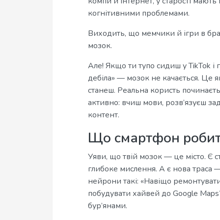
компи й інтернет, у старості мають
когнітивними проблемами.
Виходить, що мемчики й ігри в бра
мозок.
Але! Якщо ти тупо сидиш у TikTok і
дебіла» — мозок не качається. Це 
станеш. Реальна користь починаєть
активно: вчиш мови, розв’язуєш за
контент.
Що смартфон робит
Уяви, що твій мозок — це місто. Є с
глибоке мислення. А є нова траса 
нейрони такі: «Навіщо ремонтувати
побудувати хайвей до Google Maps?
бур’янами.