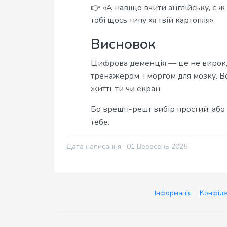
👉 «А навіщо вчити англійську, є ж
тобі щось типу «я твій картопля».
Висновок
Цифрова деменція — це не вирок, а
тренажером, і моргом для мозку. Вс
житті: ти чи екран.
Бо врешті-решт вибір простий: аб
тебе.
Дата написання : 01 Вересень 2025
Інформація
Конфіде