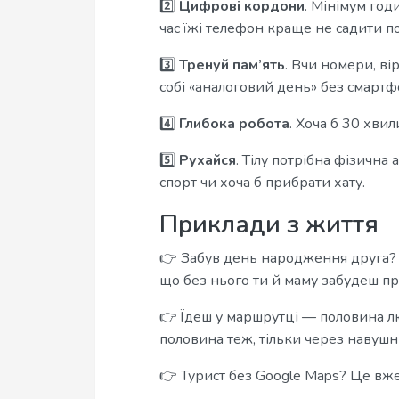
2️⃣
Цифрові кордони
. Мінімум годи
час їжі телефон краще не садити п
3️⃣
Тренуй пам’ять
. Вчи номери, ві
собі «аналоговий день» без смартф
4️⃣
Глибока робота
. Хоча б 30 хви
5️⃣
Рухайся
. Тілу потрібна фізична
спорт чи хоча б прибрати хату.
Приклади з життя
👉 Забув день народження друга? Н
що без нього ти й маму забудеш пр
👉 Їдеш у маршрутці — половина л
половина теж, тільки через навушн
👉 Турист без Google Maps? Це вже 