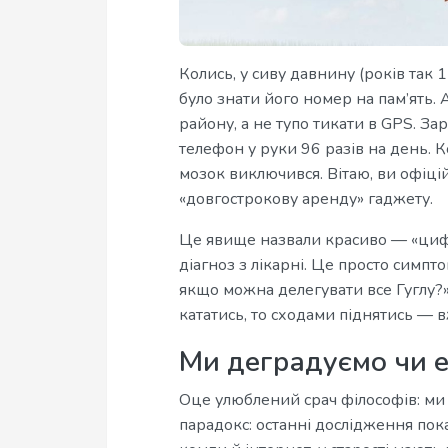
Колись, у сиву давнину (років так 
було знати його номер на пам’ять. 
району, а не тупо тикати в GPS. З
телефон у руки 96 разів на день. К
мозок виключився. Вітаю, ви офіці
«довгострокову аренду» гаджету.
Це явище назвали красиво — «цифр
діагноз з лікарні. Це просто симпт
якщо можна делегувати все Гуглу?» 
кататись, то сходами піднятись — в
Ми деградуємо чи 
Оце улюблений срач філософів: ми 
парадокс: останні дослідження пока