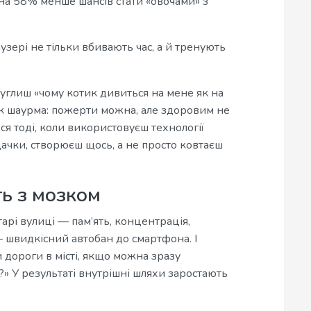
 на 58% менше шансів стати «овочами» з
узері не тільки вбивають час, а й тренують
 гуглиш «чому котик дивиться на мене як на
як шаурма: пожерти можна, але здоровим не
ся тоді, коли використовуєш технології
дачки, створюєш щось, а не просто ковтаєш
ь з мозком
тарі вулиці — пам’ять, концентрація,
— швидкісний автобан до смартфона. І
 дороги в місті, якщо можна зразу
» У результаті внутрішні шляхи заростають