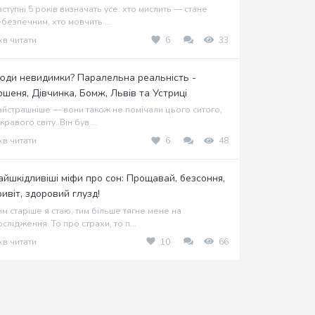
ступні 5 років визначать усе: хто мислить — стане
безпечним, хто мовчить ...
хв читати
6
33
юди невидимки? Паралельна реальність -
ошеня, Дівчинка, Бомж, Львів та Устриці
йстрашніше — вони також не помічали цього ситого,
кравого світу. Він був ...
хв читати
6
48
айшкідливіші міфи про сон: Прощавай, безсоння,
ривіт, здоровий глузд!
м старіше я стаю, тим більше тягне мене на
слідження. То про страхи, то п...
хв читати
10
66