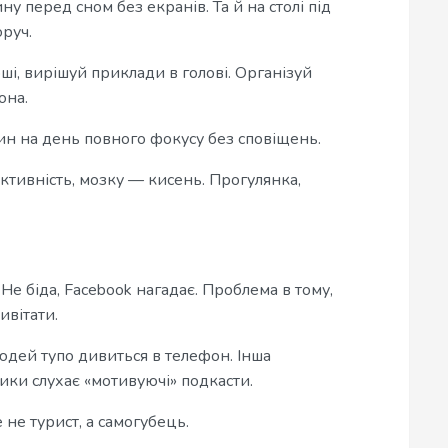
ну перед сном без екранів. Та й на столі під
оруч.
рші, вирішуй приклади в голові. Організуй
она.
лин на день повного фокусу без сповіщень.
 активність, мозку — кисень. Прогулянка,
е біда, Facebook нагадає. Проблема в тому,
ивітати.
юдей тупо дивиться в телефон. Інша
ики слухає «мотивуючі» подкасти.
не турист, а самогубець.