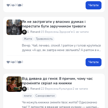
правильно користуватися технологіями, вони можуть
Читати
2
30
2
стати не ворогом, а тренажером для мозку. Головне
— перестати бути рабом екрану...
Як не застрягати у власних думках і
перестати бути заручником тривоги
G. Renard
15 Вересень
Здоров'я
1 хв читати
Життя
Тривожність
Вечір. Чай, печиво, спокій. І раптом у голові крутиться
думка: «А що, як завтра мене звільнять? А раптом я не
заплатив комуналку?» І все: чай уже без смаку, вечір
без радості. Це не життя — це підписка на
Читати
4
59
3
безкоштовний серіал під назвою «Тривога: сезон
127», який чомусь показують
Від дивана до генія: 8 причин, чому час
проміняти серіал на книжки
G. Renard
22 Вересень
Культура
2 хв читати
книги
Саморозвиток
Чи можуть книжки змінити твоє життя? Однозначно
так! У дитинстві я вважав читання нудним — шкільні