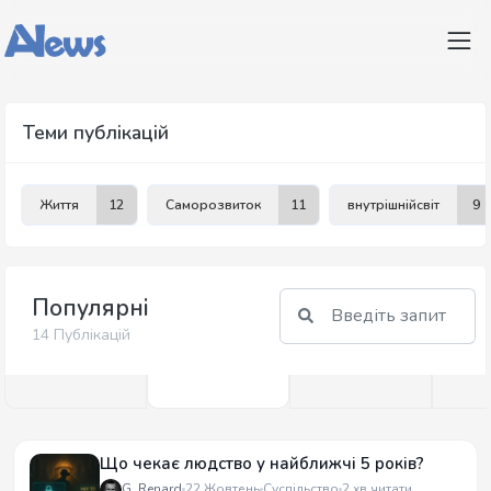
Теми публікацій
Життя
12
Саморозвиток
11
внутрішнійсвіт
9
Популярні
14 Публікацій
Що чекає людство у найближчі 5 років?
G. Renard
22 Жовтень
Суспільство
2 хв читати