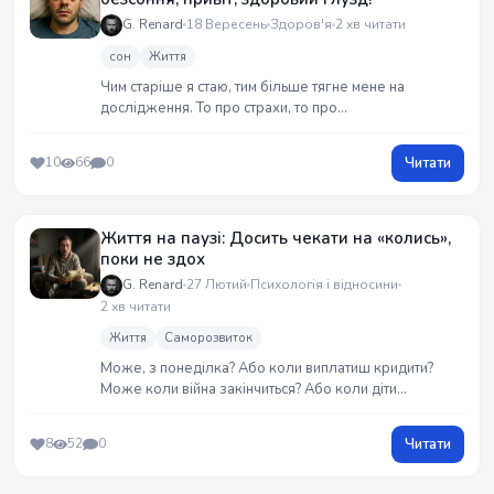
G. Renard
18 Вересень
Здоров'я
2 хв читати
сон
Життя
Чим старіше я стаю, тим більше тягне мене на
дослідження. То про страхи, то про
тривоожність,сьогодні черга сну. Для мене це дуже
цікава тема бо я частенько як ведмідь можу
Читати
10
66
0
вирубитись посеред дня на годинку, або взагалі до
ранку не можу заснути і плюю в стелю. Довелось
трохи ...
Життя на паузі: Досить чекати на «колись»,
поки не здох
G. Renard
27 Лютий
Психологія і відносини
2 хв читати
Життя
Саморозвиток
Може, з понеділка? Або коли виплатиш кридити?
Може коли війна закінчиться? Або коли діти
виростуть, чи коли на ютуб-каналі стукне мільйон
підписників. Ти живеш у режимі...
Читати
8
52
0