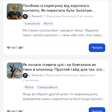
Посібник із порятунку від короткого
контенту: Як перестати бути Золотою
рибкою
G. Renard
17 Вересень
Технології
2 хв читати
психологія
Життя
Ми стаємо суспільством “швидкої лапші”. Відкрити
пакет, залити окропом — і вже ніби сито. Але смаку
справжнього життя немає. Розмова з реальною
людиною починає здаватися нудною. Бо в ній немає
Читати
6
83
6
монтажу, титрів і драматичної музики.
Як почати ставити цілі і не бовтатися як
гівно в ополонці: Простий гайд для тих, хто
втомився бухати у грудні
G. Renard
23 Вересень
Психологія і відносини
2 хв читати
Життя
Саморозвиток
Якщо ви обрали другий шлях, то наприкінці року
доведеться сумно озирнутися на безглуздо прожите
життя і, відповідно, бухати тиждень. Тому поки ще не
пізно, ваш улюблений Гаррет підготував своє
Читати
8
90
2