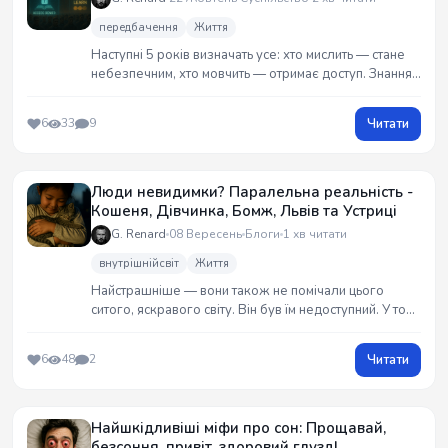
передбачення
Життя
Наступні 5 років визначать усе: хто мислить — стане
небезпечним, хто мовчить — отримає доступ. Знання
продаватимуться еліті, натовп годуватимуть ілюзіями.
Алгоритми навчаться карати не за вчинки, а за думки.
Читати
6
33
9
І якщо ти досі віриш у “вільний світ”, час прокинутися.
Люди невидимки? Паралельна реальність -
Кошеня, Дівчинка, Бомж, Львів та Устриці
G. Renard
08 Вересень
Блоги
1 хв читати
внутрішнійсвіт
Життя
Найстрашніше — вони також не помічали цього
ситого, яскравого світу. Він був їм недоступний. У той
момент я зрозумів, як виглядають паралельні
реальності, між якими стерлися межі. Ця картина —
Читати
6
48
2
дівчинка, чоловік, кошеня — залишиться зі мною
назавжди. Я сподіваюся, у них усе добре.
Найшкідливіші міфи про сон: Прощавай,
безсоння, привіт, здоровий глузд!