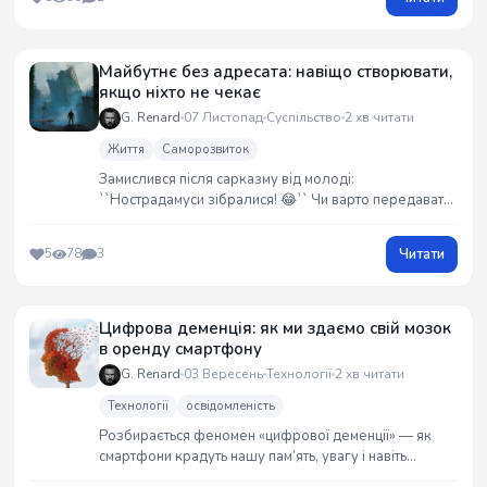
бачення як бути готовим в новому році.
Майбутнє без адресата: навіщо створювати,
якщо ніхто не чекає
G. Renard
07 Листопад
Суспільство
2 хв читати
Життя
Саморозвиток
Замислився після сарказму від молоді:
``Нострадамуси зібралися! 😂`` Чи варто передавати
досвід наступному поколінню, яке вигоріло в 18?
Особисті роздуми про естафету поколінь без
Читати
5
78
3
адресата.
Цифрова деменція: як ми здаємо свій мозок
в оренду смартфону
G. Renard
03 Вересень
Технології
2 хв читати
Технології
освідомленість
Розбирається феномен «цифрової деменції» — як
смартфони крадуть нашу пам’ять, увагу і навіть
здоровий глузд. Але не все так погано: якщо