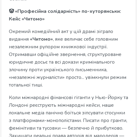
🤡 «Професійна солідарність» по-хуторянськи:
Кейс «Читомо»
Окремий комедійний акт у цій драмі зіграло
видання
«Читомо»
, яке величає себе головним
незалежним рупором книжкової індустрії.
Отримавши офіційне звернення, структуроване
юридичне досьє та всі докази кримінального
злочину проти українського письменника,
«незалежні журналісти» просто... увімкнули режим
тотальної тиші.
Коли міжнародні фінансові гіганти у Нью-Йорку та
Лондоні реєструють міжнародні кейси, наше
локальне медіа панічно боїться зіпсувати стосунки
з платформами-монополістами. Писати про гранти,
фемінітиви та тусовки — безпечно й прибутково.
Захищати реальні права авторів від мародерів —