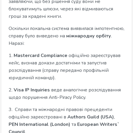
заявляючи, що без рішення суду вони не
блокуватимуть шлюзи, через які відмиваються
гроші за крадені книги.
Оскільки локальна система виявилася імпотентною,
справу було виведено на
міжнародну орбіту
.
Наразі:
1.
Mastercard Compliance
офіційно зареєстрував
кейс, визнав докази достатніми та запустив
розслідування (справу передано профільній
юридичній команді).
2.
Visa IP Inquiries
веде аналогічне розслідування
щодо порушення Anti-Piracy Policy.
3. Справи та міжнародні правові прецеденти
офіційно зареєстровані в
Authors Guild (USA)
,
PEN International (London)
та
European Writers`
Council
.