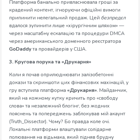
Платформа банально привласнювала гроші за
крадений контент, ігноруючи офіційні вимоги
припинити нелегальний продаж. Цей
безпредєл
вдалося зупинити лише «хірургічним шляхом» —
через масштабну ескалацію та процедури DMCA
через американського доменного реєстратора
GoDaddy
та провайдерів у США.
3. Кругова порука та «Друкарня»
Коли я почав оприлюднювати залізобетонні
докази та скриншоти цих фінансових махінацій, у
гру вступила платформа
«Друкарня»
. Майданчик,
який на кожному кутку кричить про «свободу
слова» та незалежний блогінг, без жодних
пояснень та попереджень заблокував мій акаунт
(Truth_Dissector). Чому? Бо правда коле очі.
Локальні платформи влаштували солідарне
полювання на відьмака, який підняв брудну