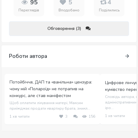
95
5
4
Переглядів
Вподобано
Поділились
Обговорення (3)
Роботи автора
Потойбіччя, ДАП та «ванільна» цензура:
Цифрове лінчув
чому мій «Полароїд» не потрапив на
кумівство пере
конкурс, але став маніфестом
Сповідь автора, щ
адміністративним 
Щоб оплатити лікування матері, Максим
іро...
приїжджає продати квартиру брата, зникл...
1 хв читати
1 хв читати
3
156