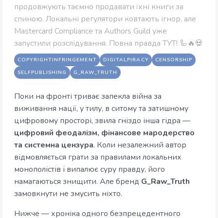
продовжують таємно продавати їхні книги за
спиною. Локальні регулятори ковтають ігнор, але
Mastercard Compliance та Authors Guild уже
запустили розслідування. Повна правда ТУТ! 🦾🔥💀
COPYRIGHTINFRINGEMENT
DIGITALPIRACY
CENSORSHIP
SELFPUBLISHING
G_RAW_TRUTH
Поки на фронті триває запекла війна за
виживання нації, у тилу, в ситому та затишному
цифровому просторі, звила гніздо інша гідра —
цифровий феодалізм, фінансове мародерство
та системна цензура
. Коли незалежний автор
відмовляється грати за правилами локальних
монополістів і випалює суру правду, його
намагаються знищити. Але бренд
G_Raw_Truth
замовкнути не змусить ніхто.
Нижче — хроніка одного безпрецедентного