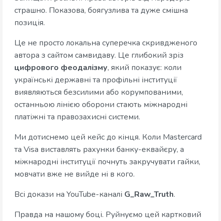
страшно. Показова, боягузлива та дуже смішна
позиція.
Це не просто локальна суперечка скривдженого
автора з сайтом самвидаву. Це глибокий зріз
цифрового феодалізму
, який показує: коли
українські державні та профільні інституції
виявляються безсилими або корумпованими,
останньою лінією оборони стають міжнародні
платіжні та правозахисні системи.
Ми дотиснемо цей кейс до кінця. Коли Mastercard
та Visa виставлять рахунки банку-еквайєру, а
міжнародні інституції почнуть закручувати гайки,
мовчати вже не вийде ні в кого.
Всі докази на YouTube-каналі
G_Raw_Truth
.
Правда на нашому боці. Руйнуємо цей картковий