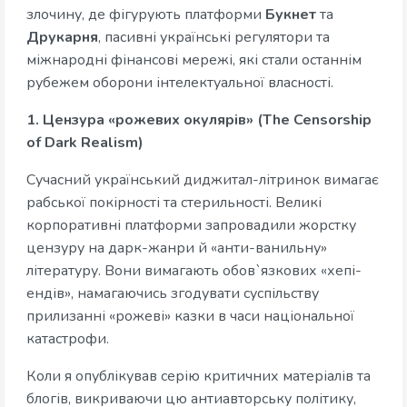
злочину, де фігурують платформи
Букнет
та
Друкарня
, пасивні українські регулятори та
міжнародні фінансові мережі, які стали останнім
рубежем оборони інтелектуальної власності.
1. Цензура «рожевих окулярів» (The Censorship
of Dark Realism)
Сучасний український диджитал-літринок вимагає
рабської покірності та стерильності. Великі
корпоративні платформи запровадили жорстку
цензуру на дарк-жанри й «анти-ванильну»
літературу. Вони вимагають обов`язкових «хепі-
ендів», намагаючись згодувати суспільству
прилизанні «рожеві» казки в часи національної
катастрофи.
Коли я опублікував серію критичних матеріалів та
блогів, викриваючи цю антиавторську політику,