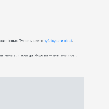
ихати інших. Тут ви можете
публікувати вірші
,
і імена в літературі. Якщо ви — вчитель, поет,