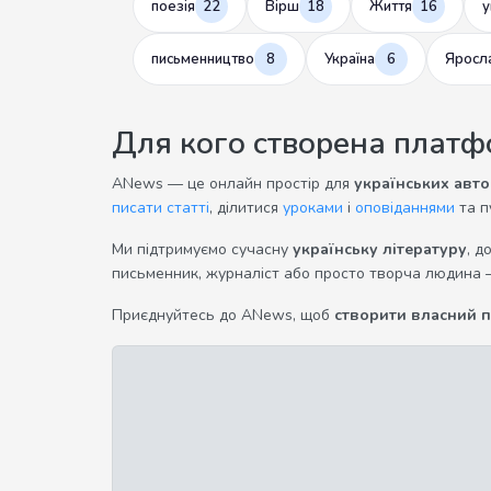
поезія
22
Вірш
18
Життя
16
у
письменництво
8
Україна
6
Яросл
Для кого створена плат
ANews — це онлайн простір для
українських авто
писати статті
, ділитися
уроками
і
оповіданнями
та п
Ми підтримуємо сучасну
українську літературу
, д
письменник, журналіст або просто творча людина 
Приєднуйтесь до ANews, щоб
створити власний 