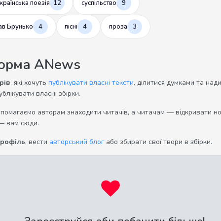
країнська поезія
12
суспільство
9
ав Брунько
4
пісні
4
проза
3
форма ANews
рів
, які хочуть
публікувати власні тексти
, ділитися думками та над
ублікувати власні збірки.
опомагаємо авторам знаходити читачів, а читачам — відкривати нов
— вам сюди.
профіль
, вести
авторський блог
або збирати свої твори в збірки.