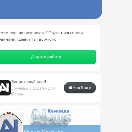
аєте про що розповісти? Поділіться своїми
овинами, ідеями та творчістю
Додати роботу
Завантажуй вже!
App Store
Зручніше у додатку для
iPhone
ANews Команда