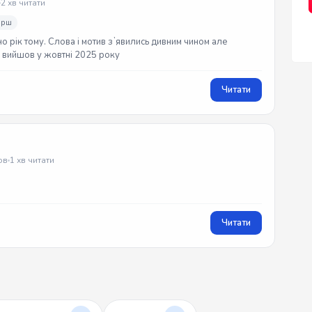
2 хв читати
ірш
но рік тому. Слова і мотив зʼявились дивним чином але
ек вийшов у жовтні 2025 року
Читати
ов
1 хв читати
Читати