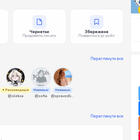
Чернетки
Збережене
Продовжіть писати
Поверніться до робіт
Переглянути все
⭐ Рекомендація
Новенькі
Новенькі
@oleksa
@sofia
@spravedliwa
Переглянути все