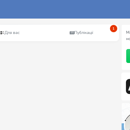
1
М
Для вас
Публікації
н