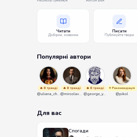
Неоніла Гуменюк
Антон Бек
Читати
Писати
Добірки, новинки
Публікуйте твори
Популярні автори
🔥 В тренді
🔥 В тренді
🔥 В тренді
⭐ Рекомендація
@uliana_chernenko
@miroslavmaniyk
@george_y_lawlett
@pikol
Для вас
Спогади