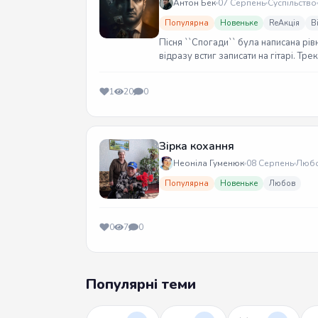
Антон Бек
07 Серпень
Суспільство
Популярна
Новеньке
ReАкція
В
Пісня ``Спогади`` була написана рів
відразу встиг записати на гітарі. Тр
1
20
0
Зірка кохання
Неоніла Гуменюк
08 Серпень
Люб
Популярна
Новеньке
Любов
0
7
0
Популярні теми