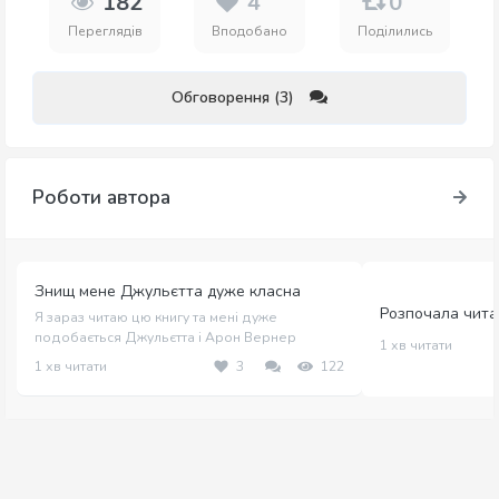
182
4
0
Переглядів
Вподобано
Поділились
Обговорення (3)
Роботи автора
Знищ мене Джульєтта дуже класна
Розпочала чита
Я зараз читаю цю книгу та мені дуже
подобається Джульєтта і Арон Вернер
1 хв читати
1 хв читати
3
122