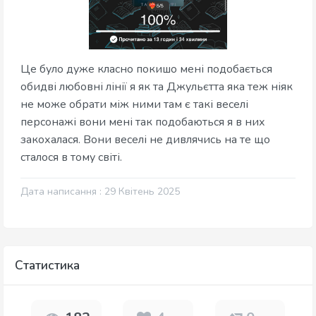
Це було дуже класно покишо мені подобається
обидві любовні лінії я як та Джульєтта яка теж ніяк
не може обрати між ними там є такі веселі
персонажі вони мені так подобаються я в них
закохалася. Вони веселі не дивлячись на те що
сталося в тому світі.
Дата написання : 29 Квітень 2025
Статистика