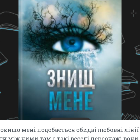
окишо мені подобається обидві любовні лінії 
ти між ними там є такі веселі персонажі вони