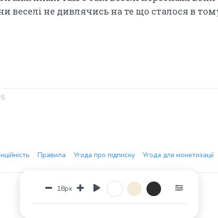
ни веселі не дивлячись на те що сталося в тому
25
нційність
Правила
Угода про підписку
Угода для монетизації
Ant3Dstudio
Copyright © 2026
18px