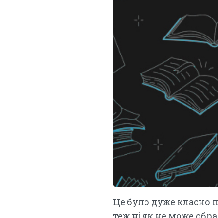
Це було дуже класно п
теж ніяк не може обра