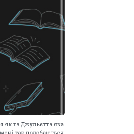
я як та Джульєтта яка
 мені так подобаються