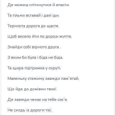
Де можеш спіткнутися й впасти.
Та тільки вставай і далі іди,
Терниста дорога до щастя.
Щоб весело йти по дорозі життя,
Знайди собі вірного друга .
З яким би була і біда не біда,
Та щира підтримка у скруті.
Маленьку стежину завжди пам`ятай,
Що йде до домівки твоєї.
Де завжди чекає на тебе сім`я.
Не сходь із дороги тієї.