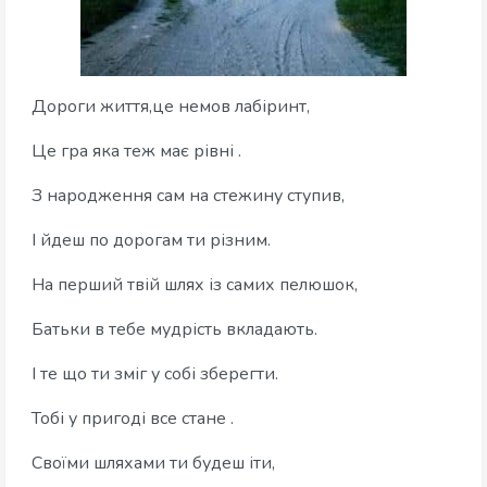
Дороги життя,це немов лабіринт,
Це гра яка теж має рівні .
З народження сам на стежину ступив,
І йдеш по дорогам ти різним.
На перший твій шлях із самих пелюшок,
Батьки в тебе мудрість вкладають.
І те що ти зміг у собі зберегти.
Тобі у пригоді все стане .
Своїми шляхами ти будеш іти,